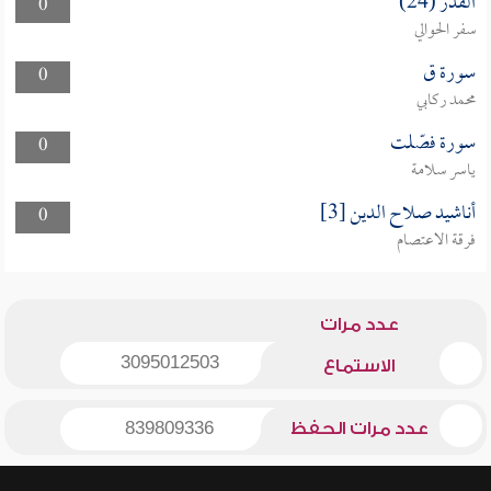
القدر (24)
0
سفر الحوالي
سورة ق
0
محمد ركابي
سورة فصّلت
0
ياسر سلامة
أناشيد صلاح الدين [3]
0
فرقة الاعتصام
عدد مرات
3095012503
الاستماع
عدد مرات الحفظ
839809336