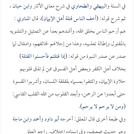
في السنة و
البيهقي
و
الطحاوي
في شرح معاني الآثار و
ابن حبان
،
ثم شرح قوله: (
أخف الناس قتلة أهل الإيمان
)، قال
المناوي
:
هم أرحم الناس بخلق الله، وأشدهم بعداً عن التمثيل والتشويه
بالمقتول وإطالة تعذيبه، وهذا من إجلالهم لخالقهم، وامتثال لما
صدر عن صدر النبوة من قوله: (
إذا قتلتم فأحسنوا القتلة
)
بخلاف أهل الكفر وبعض أهل الفسوق ممن لم تذق قلوبهم
حلاوة الإيمان، واكتفوا بمسماه بلقلقة اللسان، وأشربوا القسوة
حتى أبعدوا عن الرحمن، وأبعد القلوب من الله القلب القاسي:
(
ومن لا يرحم لا يرحم
).
وفي طبعة أخرى قال المعلق: أخرجه
أبو داود
و
أحمد
و
ابن ماجة
وهو حديث ضعيف، وفي إسناده اختلاف. راجع العلل