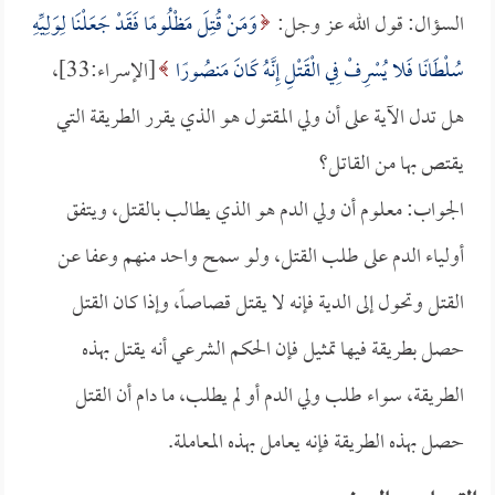
السؤال: قول الله عز وجل:
وَمَنْ قُتِلَ مَظْلُومًا فَقَدْ جَعَلْنَا لِوَلِيِّهِ
سُلْطَانًا فَلا يُسْرِفْ فِي الْقَتْلِ إِنَّهُ كَانَ مَنصُورًا
[الإسراء:33]،
هل تدل الآية على أن ولي المقتول هو الذي يقرر الطريقة التي
يقتص بها من القاتل؟
الجواب: معلوم أن ولي الدم هو الذي يطالب بالقتل، ويتفق
أولياء الدم على طلب القتل، ولو سمح واحد منهم وعفا عن
القتل وتحول إلى الدية فإنه لا يقتل قصاصاً، وإذا كان القتل
حصل بطريقة فيها تمثيل فإن الحكم الشرعي أنه يقتل بهذه
الطريقة، سواء طلب ولي الدم أو لم يطلب، ما دام أن القتل
حصل بهذه الطريقة فإنه يعامل بهذه المعاملة.