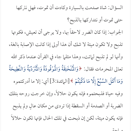
السؤال: شاة صدمت بالسيارة وكادت أن تموت، فهل نتركها
حتى تموت أو نتداركها بالذبح؟
الجواب: إذا كان الضرر لاحقاً بها، ولا يرجى أن تعيش، فكونها
تذبح ولا تكون ميتة لا شك أن هذا أولى إذا كانت الإصابة بالغة،
وأنها لو لم تذبح لماتت، وهذا مثلما جاء في القرآن عندما ذكر الله
تعالى المحرمات فقال:
وَالْمُنْخَنِقَةُ وَالْمَوْقُوذَةُ وَالْمُتَرَدِّيَةُ وَالنَّطِيحَةُ
وَمَا أَكَلَ السَّبُعُ إِلَّا مَا ذَكَّيْتُمْ
[المائدة:3] أي: إلا ما أدركتموه
وفيه حياة فذبحتموه فإنه يكون حلالاً، وإن خرجت روحه بتلك
الضربة أو الصدمة أو السقطة إذا تردى من مكان عالٍ ولم يذبح
فإنه يكون ميتة، لكن إن ذبحت في تلك الحال فإنها تكون حلالاً
مباحة.