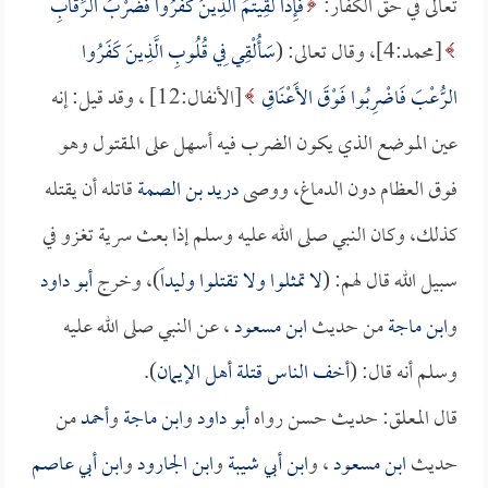
تعالى في حق الكفار:
فَإِذا لَقِيتُمُ الَّذِينَ كَفَرُوا فَضَرْبَ الرِّقَابِ
[محمد:4]، وقال تعالى: (
سَأُلْقِي فِي قُلُوبِ الَّذِينَ كَفَرُوا
الرُّعْبَ فَاضْرِبُوا فَوْقَ الأَعْنَاقِ
[الأنفال:12] ، وقد قيل: إنه
عين الموضع الذي يكون الضرب فيه أسهل على المقتول وهو
فوق العظام دون الدماغ، ووصى
دريد بن الصمة
قاتله أن يقتله
كذلك، وكان النبي صلى الله عليه وسلم إذا بعث سرية تغزو في
سبيل الله قال لهم: (
لا تمثلوا ولا تقتلوا وليداً
)، وخرج
أبو داود
و
ابن ماجة
من حديث
ابن مسعود
، عن النبي صلى الله عليه
وسلم أنه قال: (
أخف الناس قتلة أهل الإيمان
).
قال المعلق: حديث حسن رواه
أبو داود
و
ابن ماجة
و
أحمد
من
حديث
ابن مسعود
، و
ابن أبي شيبة
و
ابن الجارود
و
ابن أبي عاصم