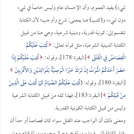
شيء) يفيد العموم، وأن الإحسان عام وليس خاصاً في شيء
دون شيء، و(كتب) هنا بمعنى: شرع وأوجب؛ لأن الكتابة
تنقسم إلى: كونية قدرية، ودينية شرعية، وهي هنا من قبيل
الكتابة الدينية الشرعية، مثل قوله تعالى:
كُتِبَ عَلَيْكُمُ
الْقِصَاصُ فِي الْقَتْلَى
[البقرة:178]، وقوله:
كُتِبَ عَلَيْكُمْ إِذَا
حَضَرَ أَحَدَكُمُ الْمَوْتُ إِنْ تَرَكَ خَيْرًا الْوَصِيَّةُ لِلْوَالِدَيْنِ وَالأَقْرَبِينَ
[البقرة:180]، وقوله: (
كُتِبَ عَلَيْكُمُ الصِّيَامُ كَمَا كُتِبَ عَلَى الَّذِينَ
مِنْ قَبْلِكُمْ
[البقرة:183]، فهذا كله من قبيل الكتابة الشرعية
وليس من قبيل الكتابة الكونية القدرية.
ومعنى ذلك أن الواجب عند القتل سواء كان قصاصاً أو حداً أن
يقتل القتلة التي فيها سهولة خروج الروح، وسهولة قتله بدون