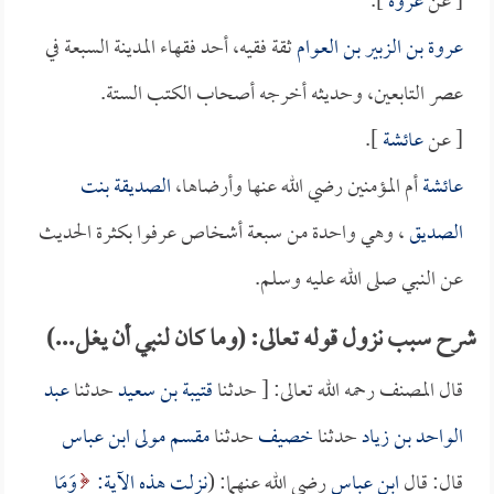
[ عن
عروة
].
عروة بن الزبير بن العوام
ثقة فقيه، أحد فقهاء المدينة السبعة في
عصر التابعين، وحديثه أخرجه أصحاب الكتب الستة.
[ عن
عائشة
].
عائشة
أم المؤمنين رضي الله عنها وأرضاها،
الصديقة بنت
الصديق
، وهي واحدة من سبعة أشخاص عرفوا بكثرة الحديث
عن النبي صلى الله عليه وسلم.
شرح سبب نزول قوله تعالى: (وما كان لنبي أن يغل...)
قال المصنف رحمه الله تعالى: [ حدثنا
قتيبة بن سعيد
حدثنا
عبد
الواحد بن زياد
حدثنا
خصيف
حدثنا
مقسم مولى ابن عباس
قال: قال
ابن عباس
رضي الله عنهما: (
نزلت هذه الآية:
وَمَا