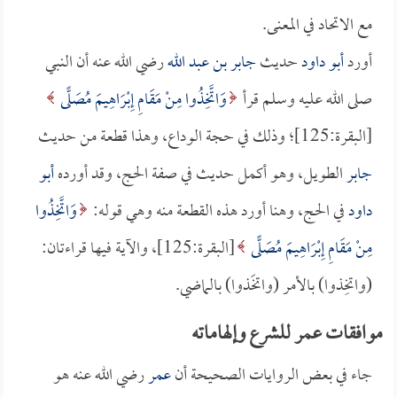
مع الاتحاد في المعنى.
أورد
أبو داود
حديث
جابر بن عبد الله
رضي الله عنه أن النبي
صلى الله عليه وسلم قرأ
وَاتَّخِذُوا مِنْ مَقَامِ إِبْرَاهِيمَ مُصَلًّى
[البقرة:125]؛ وذلك في حجة الوداع، وهذا قطعة من حديث
جابر
الطويل، وهو أكمل حديث في صفة الحج، وقد أورده
أبو
داود
في الحج، وهنا أورد هذه القطعة منه وهي قوله:
وَاتَّخِذُوا
مِنْ مَقَامِ إِبْرَاهِيمَ مُصَلًّى
[البقرة:125]، والآية فيها قراءتان:
(واتخِذوا) بالأمر (واتخَذوا) بالماضي.
موافقات عمر للشرع وإلهاماته
جاء في بعض الروايات الصحيحة أن
عمر
رضي الله عنه هو