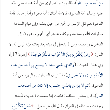
من أصحاب النار
)، فاليهود والنصارى من أمة محمد صلى الله
عليه وسلم أمة الدعوة، فالأمة أمتان: أمة دعوة وأمة إجابة, فأمة
الدعوة هم كل الإنس والجن من حين بعثته وإلى قيام الساعة
صلوات الله وسلامه وبركاته عليه, أي: أنهم مدعوون إلى
الدخول في دينه، ومن لم يدخل في دينه بعد بعثته فإنه ليس له إلا
النار:
وَمَنْ يَكْفُرْ بِهِ مِنَ الأَحْزَابِ فَالنَّارُ مَوْعِدُهُ
[هود:17]،
وفي هذا الحديث: (
والذي نفسي بيده لا يسمع بي أحد من هذه
الأمة يهودي ولا نصراني
)، فذكر أن النصارى واليهود من أمة
الدعوة، (
ثم لا يؤمن بالذي جئت به إلا كان من أصحاب
النار
)، قال بعض السلف: فكنت إذا سمعت الحديث تأملته
وجدت مصداقه في القرآن، قال الله عز وجل:
وَمَنْ يَكْفُرْ بِهِ