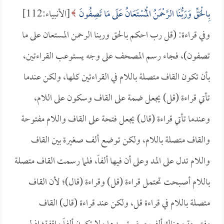
بِالْحَقِّ وَرَبُّنَا الرَّحْمَنُ الْمُسْتَعَانُ عَلَى مَا تَصِفُونَ
[الأنبياء:112]
وفي قراءة: (قل رب احكم بالحق وربنا الرحمن المستعان على ما
تصفون)، فجاء رسم المصحف على وجه يستوعب القراءتين،
بأن تكون القاف متصلة باللام في القراءتين كلها، ولكن عندما
تأتي قراءة (قل) يجعل ضمة على القاف وسكون على اللام،
وعندما تأتي قراءة (قال) يجعل فتحة على القاف واللام مفتوحة
والقاف متصلة باللام، ولكن توضع ألف صغيرة بين القاف
واللام تدل على المد وعلى أن فيها ألفاً، فلما رسمت القاف متصلة
باللام أصبحت تحتمل قراءة (قل) وقراءة (قال)؛ لأن القاف
متصلة باللام في قراءة قل، ولكن عند قراءة (قال) القاف