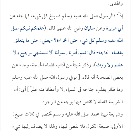
والهدى.
إذاً: فالرسول صلى الله عليه وسلم قد بلغ كل شيء، كما جاء عن
أبي هريرة
وعن
سلمان
رضي الله عنهما قال: (
علمكم نبيكم صلى
الله عليه وسلم كل شيء حتى الخراءة؟ -يعني: حتى ما يتعلق
بقضاء الحاجة- قال: نعم, أمرنا رسولنا ألا نستنجي برجيع ولا
عظم ولا روث
)، وذكر شيئاً من آداب قضاء الحاجة، وجاء عن
بعض الصحابة أنه قال: [ توفي رسول الله صلى الله عليه وسلم
وما طائر يقلب جناحه في السماء إلا وأعطانا منه علماً ] أي: أن
الشريعة كاملة لا نقص فيها بوجه من الوجوه.
وشريعة نبينا محمد صلى الله عليه وسلم تختصر في ثلاث صيغ:
الأولى: صيغة الكمال فلا نقص فيها، ولهذا لا يضاف إليها شيء