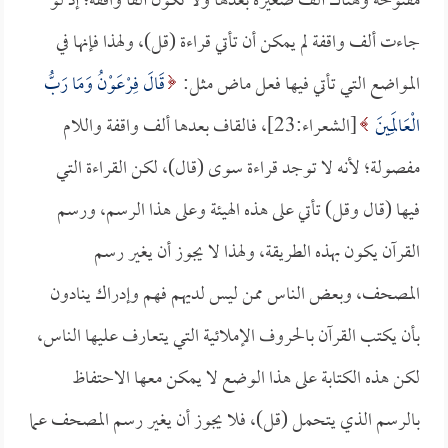
مفتوحة وهناك ألف صغيرة بعدها ولا تكون ألفاً واقفة؛ إذ لو
جاءت ألف واقفة لم يمكن أن تأتي قراءة (قل)، ولهذا فإنها في
المواضع التي تأتي فيها فعل ماض مثل:
قَالَ فِرْعَوْنُ وَمَا رَبُّ
الْعَالَمِينَ
[الشعراء:23]، فالقاف بعدها ألف واقفة واللام
مفصولة؛ لأنه لا توجد قراءة سوى (قال)، لكن القراءة التي
فيها (قال وقل) تأتي على هذه الهيئة وعلى هذا الرسم، ورسم
القرآن يكون بهذه الطريقة، ولهذا لا يجوز أن يغير رسم
المصحف، وبعض الناس ممن ليس لديهم فهم وإدراك ينادون
بأن يكتب القرآن بالحروف الإملائية التي يتعارف عليها الناس،
لكن هذه الكتابة على هذا الوضع لا يمكن معها الاحتفاظ
بالرسم الذي يتحمل (قل)، فلا يجوز أن يغير رسم المصحف عما