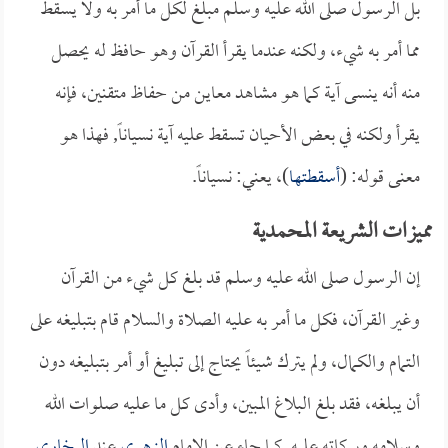
بل الرسول صلى الله عليه وسلم مبلغ لكل ما أمر به ولا يسقط
مما أمر به شيء، ولكنه عندما يقرأ القرآن وهو حافظ له يحصل
منه أنه ينسى آية كما هو مشاهد معاين من حفاظ متقنين، فإنه
يقرأ ولكنه في بعض الأحيان تسقط عليه آية نسياناً, فهذا هو
معنى قوله: (
أسقطتها
)، يعني: نسياناً.
مميزات الشريعة المحمدية
إن الرسول صلى الله عليه وسلم قد بلغ كل شيء من القرآن
وغير القرآن، فكل ما أمر به عليه الصلاة والسلام قام بتبليغه على
التمام والكمال، ولم يترك شيئاً يحتاج إلى تبليغ أو أمر بتبليغه دون
أن يبلغه، فقد بلغ البلاغ المبين، وأدى كل ما عليه صلوات الله
وسلامه وبركاته عليه, كما جاء عن الإمام
الزهري
عند
البخاري