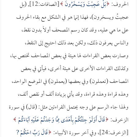
الحروف:
بَلْ عَجِبْتَ وَيَسْخَرُونَ
[الصافات:12], (بل
عجبتُ ويسخرون)، فهذا إنما هو في الشكل مع بقاء الحروف
على ما هي عليه، وقد كان رسم المصحف أولاً بدون نقط،
والناس يعرفون ذلك، ولكن بعد ذلك احتيج إلى النقط،
وصارت بعض القراءات لها هيئة في بعض المصاحف تختص بها،
وكذلك القراءات الأخرى على هيئة أخرى، فيأتي في بعض
المصاحف (تعملون) وفي بعضها (يعملون) في الموضع الواحد،
وهذه قراءة وهذه قراءة، وقد يأتي بزيادة ألف أو نقص ألف،
ولهذا جاء الرسم على وجه يحتمل القراءتين مثل: (قال) في سورة
الزخرف:
قَالَ أَوَلَوْ جِئْتُكُمْ بِأَهْدَى مِمَّا وَجَدْتُمْ عَلَيْهِ آبَاءَكُمْ
[الزخرف:24]، وفي آخر سورة الأنبياء:
قَالَ رَبِّ احْكُمْ ?