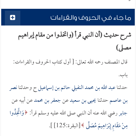
ما جاء في الحروف والقراءات
شرح حديث (أن النبي قرأ (واتخذوا من مقام إبراهيم
مصلى)
قال المصنف رحمه الله تعالى: [ أول كتاب الحروف والقراءات:
باب.
حدثنا
عبد الله بن محمد النفيلي
حاتم بن إسماعيل
ح وحدثنا
نصر
بن عاصم
حدثنا
يحيى بن سعيد
عن
جعفر بن محمد
عن أبيه عن
جابر
رضي الله عنه أن النبي صلى الله عليه وسلم قرأ:
وَاتَّخِذُوا
مِنْ مَقَامِ إِبْرَاهِيمَ مُصَلًّى
[البقرة:125] ].