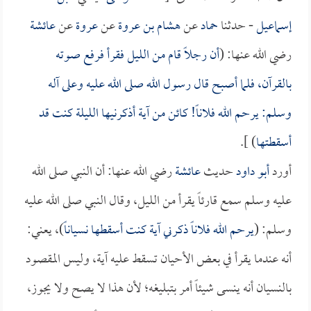
إسماعيل
- حدثنا
حماد
عن
هشام بن عروة
عن
عروة
عن
عائشة
رضي الله عنها: (
أن رجلاً قام من الليل فقرأ فرفع صوته
بالقرآن، فلما أصبح قال رسول الله صلى الله عليه وعلى آله
وسلم: يرحم الله فلاناً! كائن من آية أذكرنيها الليلة كنت قد
أسقطتها
) ].
أورد
أبو داود
حديث
عائشة
رضي الله عنها: أن النبي صلى الله
عليه وسلم سمع قارئاً يقرأ من الليل، وقال النبي صلى الله عليه
وسلم: (
يرحم الله فلاناً ذكرني آية كنت أسقطها نسياناً
)، يعني:
أنه عندما يقرأ في بعض الأحيان تسقط عليه آية، وليس المقصود
بالنسيان أنه ينسى شيئاً أمر بتبليغه؛ لأن هذا لا يصح ولا يجوز،