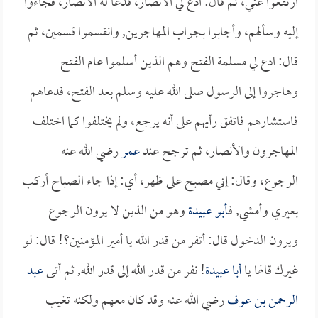
ارتفعوا عني، ثم قال: ادع لي الأنصار، فدعا له الأنصار، فجاءوا
إليه وسألهم، وأجابوا بجواب المهاجرين, وانقسموا قسمين، ثم
قال: ادع لي مسلمة الفتح وهم الذين أسلموا عام الفتح
وهاجروا إلى الرسول صلى الله عليه وسلم بعد الفتح، فدعاهم
فاستشارهم فاتفق رأيهم على أنه يرجع، ولم يختلفوا كما اختلف
المهاجرون والأنصار، ثم ترجح عند
عمر
رضي الله عنه
الرجوع، وقال: إني مصبح على ظهر، أي: إذا جاء الصباح أركب
بعيري وأمشي, فـ
أبو عبيدة
وهو من الذين لا يرون الرجوع
ويرون الدخول قال: أتفر من قدر الله يا أمير المؤمنين؟! قال: لو
غيرك قالها يا
أبا عبيدة
! نفر من قدر الله إلى قدر الله, ثم أتى
عبد
الرحمن بن عوف
رضي الله عنه وقد كان معهم ولكنه تغيب