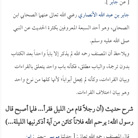
[ عن
جابر
].
جابر بن عبد الله الأنصاري
رضي الله تعالى عنهما الصحابي ابن
الصحابي، وهو أحد السبعة المعروفين بكثرة الحديث عن النبي
صلى الله عليه وسلم.
ويلاحظ أن المصنف رحمه الله لم يذكر إلا باباً واحداً بعد الكتاب
بدون ترجمة، والباب مطلق، فكأنه باب واحد يتعلق بالقراءات
وبيان القراءات، وكأنه لم يجعل أبواباً؛ لأنها كلها من نوع واحد
وهو بيان اختلاف القراءات.
شرح حديث (أن رجلاً قام من الليل فقرأ... فلما أصبح قال
رسول الله: يرحم الله فلاناً كائن من آية أذكرنيها الليلة...)
قال المصنف رحمه الله تعالى: [ حدثنا
موسى
-يعني:
ابن