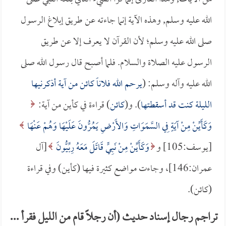
الله عليه وسلم, وهذه الآية إنما جاءته عن طريق إبلاغ الرسول
صلى الله عليه وسلم؛ لأن القرآن لا يعرف إلا عن طريق
الرسول عليه الصلاة والسلام. فلما أصبح قال رسول الله صلى
الله عليه وآله وسلم: (
يرحم الله فلاناً كائن من آية أذكرنيها
الليلة كنت قد أسقطتها
). و(
كائن
) قراءة في كأين من آية:
وَكَأَيِّنْ مِنْ آيَةٍ فِي السَّمَوَاتِ وَالأَرْضِ يَمُرُّونَ عَلَيْهَا وَهُمْ عَنْهَا
[يوسف:105] و
وَكَأَيِّنْ مِنْ نَبِيٍّ قَاتَلَ مَعَهُ رِبِّيُّونَ
[آل
عمران:146]، وجاءت مواضع كثيرة فيها (كأين) وفي قراءة
(كائن).
تراجم رجال إسناد حديث (أن رجلاً قام من الليل فقرأ ...