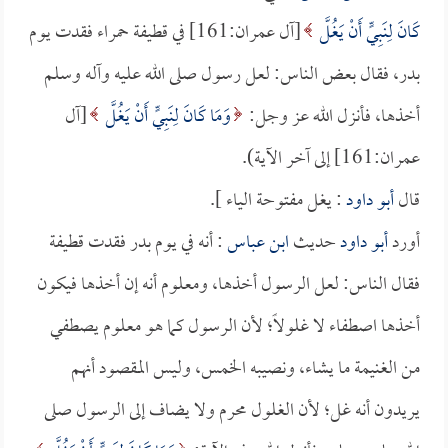
كَانَ لِنَبِيٍّ أَنْ يَغُلَّ
[آل عمران:161] في قطيفة حمراء فقدت يوم
بدر، فقال بعض الناس: لعل رسول صلى الله عليه وآله وسلم
أخذها، فأنزل الله عز وجل:
وَمَا كَانَ لِنَبِيٍّ أَنْ يَغُلَّ
[آل
عمران:161] إلى آخر الآية).
قال
أبو داود
: يغل مفتوحة الياء ].
أورد
أبو داود
حديث
ابن عباس
: أنه في يوم بدر فقدت قطيفة
فقال الناس: لعل الرسول أخذها، ومعلوم أنه إن أخذها فيكون
أخذها اصطفاء لا غلولاً؛ لأن الرسول كما هو معلوم يصطفي
من الغنيمة ما يشاء، ونصيبه الخمس، وليس المقصود أنهم
يريدون أنه غل؛ لأن الغلول محرم ولا يضاف إلى الرسول صلى