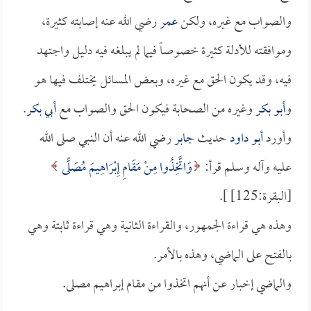
والصواب مع غيره، ولكن
عمر
رضي الله عنه إصابته كثيرة،
وموافقته للأدلة كثيرة خصوصاً فيما لم يبلغه فيه دليل واجتهد
فيه، وقد يكون الحق مع غيره، وبعض المسائل يختلف فيها هو
و
أبو بكر
وغيره من الصحابة فيكون الحق والصواب مع
أبي بكر
.
وأورد
أبو داود
حديث
جابر
رضي الله عنه أن النبي صلى الله
عليه وآله وسلم قرأ:
وَاتَّخِذُوا مِنْ مَقَامِ إِبْرَاهِيمَ مُصَلًّى
[البقرة:125] ].
وهذه هي قراءة الجمهور، والقراءة الثانية وهي قراءة ثابتة وهي
بالفتح على الماضي، وهذه بالأمر.
والماضي إخبار عن أنهم اتخذوا من مقام إبراهيم مصلى.