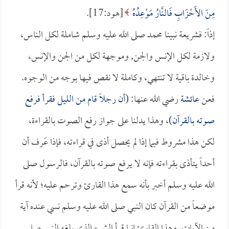
مِنَ الأَحْزَابِ فَالنَّارُ مَوْعِدُهُ
[هود:17].
إذاً: فشريعة نبينا محمد صلى الله عليه وسلم شاملة لكل الناس،
ولازمة لكل الإنس والجن, وموجهة لكل من الجن والإنس،
وخالدة باقية لا تنتهي، وكاملة لا نقص فيها بوجه من الوجوه.
فعن
عائشة
رضي الله عنها: (
أن رجلاً قام من الليل فقرأ فرفع
صوته بالقرآن
)، وهذا يدلنا على جواز رفع الصوت بالقراءة،
لكن هذا مشروط فيما إذا لم يحصل أذى في قراءته، فإذا عَرف أن
أحداً يتأذى بقراءته فإنه لا يرفع صوته بالقرآن، فالرسول صلى
الله عليه وسلم أخبر بأنه سمع هذا القارئ وترحم عليه؛ لأنه قرأ
موضعاً من القرآن كان النبي صلى الله عليه وسلم نسي عنده آية
من الآيات, وهذا القارئ إنما قرأ الشيء الذي بلغه النبي صلى