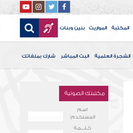
المكتبة
المواريث
بنين وبنات
الشجرة العلمية
البث المباشر
شارك بملفاتك
مكتبتك الصوتية
اسم
المستخدم:
كـلـــمـة