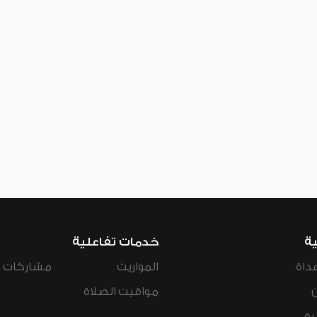
ية
خدمات تفاعلية
داة
المواريث
مشاركات ال
مواقيت الصلاة
رة