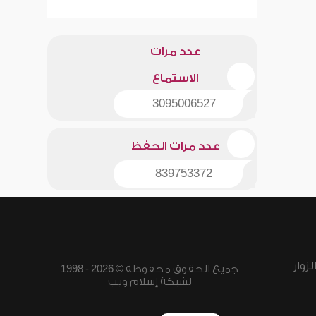
عدد مرات
الاستماع
3095006527
عدد مرات الحفظ
839753372
زوار
جميع الحقوق محفوظة © 2026 - 1998
لشبكة إسلام ويب