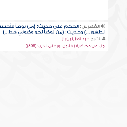
الفهرس:
الحكم على حديث: (من توضأ فأحسن
الطهور...) وحديث: (من توضأ نحو وضوئي هذا...)
للشيخ:
عبد العزيز بن باز
جزء من محاضرة ( فتاوى نور على الدرب (808))