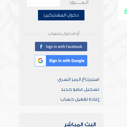
الـمـــــرور:
دخول المشتركين
أو الدخول بحساب
استرجاع الرمز السري
تسجيل عضو جديد
إعادة تفعيل حساب
البث المباشر