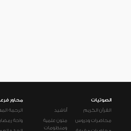
الصوتيات
محاور فرع
القرآن الكريم
أناشيد
الرحمة المه
محاضرات ودروس
متون علمية
واحة رمضان
ومنظومات
محاضرات مفرغة
الحج و العم