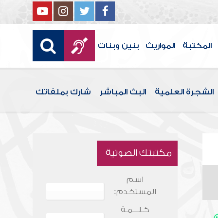
المكتبة
المواريث
بنين وبنات
الشجرة العلمية
البث المباشر
شارك بملفاتك
مكتبتك الصوتية
اسم
المستخدم:
كـلـــمـة