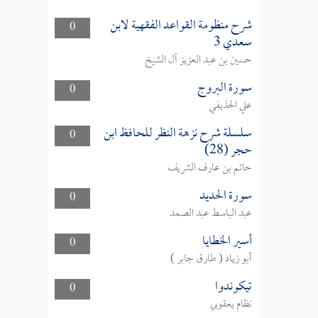
شرح منظومة القواعد الفقهية لابن
0
سعدي 3
حسين بن عبد العزيز آل الشيخ
سورة البروج
0
علي الحذيفي
سلسلة شرح نزهة النظر للحافظ ابن
0
حجر (28)
حاتم بن عارف الشريف
سورة الحديد
0
عبد الباسط عبد الصمد
أسير الخطايا
0
أبو زياد ( طارق جابر )
تيكوندوا
0
نظام يعقوبي