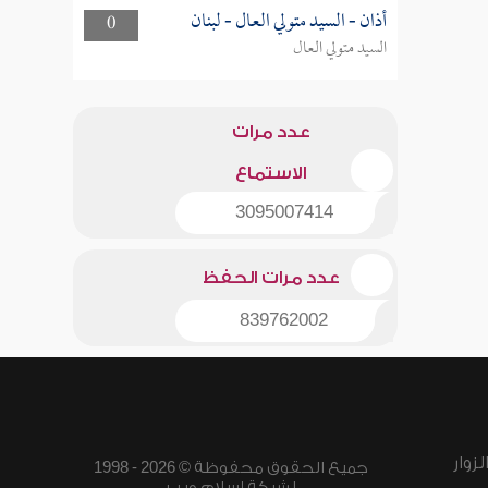
أذان - السيد متولي العال - لبنان
0
السيد متولي العال
عدد مرات
الاستماع
3095007414
عدد مرات الحفظ
839762002
زوار
جميع الحقوق محفوظة © 2026 - 1998
لشبكة إسلام ويب