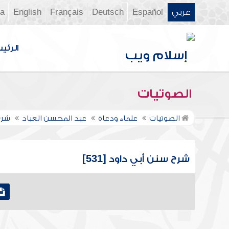
عربي
Español
Deutsch
Français
English
ia
الرئي
الصوتيات
الصوتيات
علماء ودعاة
عبد المحسن العباد
شرح
شرح سنن أبي داود [531]