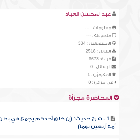
عبد المحسن العباد
معلومات : ---
ملحوظة : ---
المستمعين : 334
التنزيل : 2518
قراءة: 6673
الرسائل : 0
المقيميّن : 1
في خزائن : 0
المحاضرة مجزأة
1 - شرح حديث: (إن خلق أحدكم يجمع في بطن
أمه أربعين يوماً)