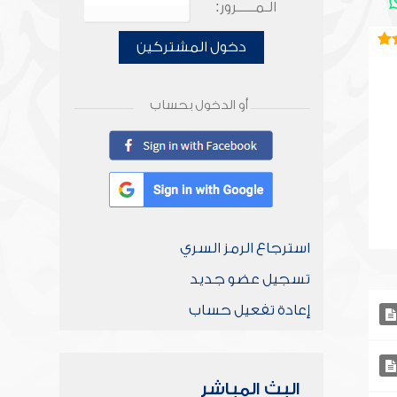
الـمـــــرور:
دخول المشتركين
أو الدخول بحساب
استرجاع الرمز السري
تسجيل عضو جديد
إعادة تفعيل حساب
البث المباشر