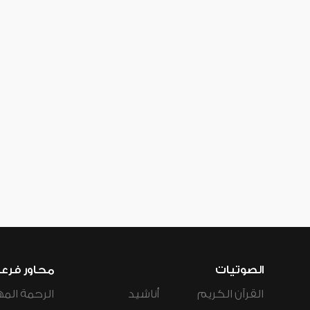
الصوتيات
محاور فرع
القرآن الكريم
أناشيد
الرحمة المه