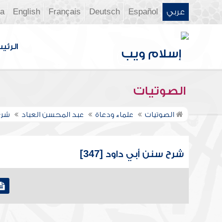
عربي
Español
Deutsch
Français
English
ia
الرئي
الصوتيات
الصوتيات
علماء ودعاة
عبد المحسن العباد
شرح
شرح سنن أبي داود [347]