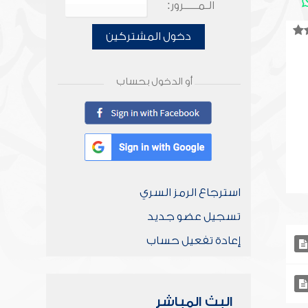
الـمـــــرور:
دخول المشتركين
أو الدخول بحساب
استرجاع الرمز السري
تسجيل عضو جديد
إعادة تفعيل حساب
البث المباشر