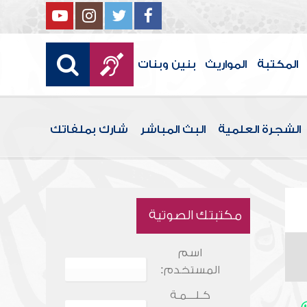
المكتبة
المواريث
بنين وبنات
الشجرة العلمية
البث المباشر
شارك بملفاتك
مكتبتك الصوتية
اسم
المستخدم:
كـلـــمـة