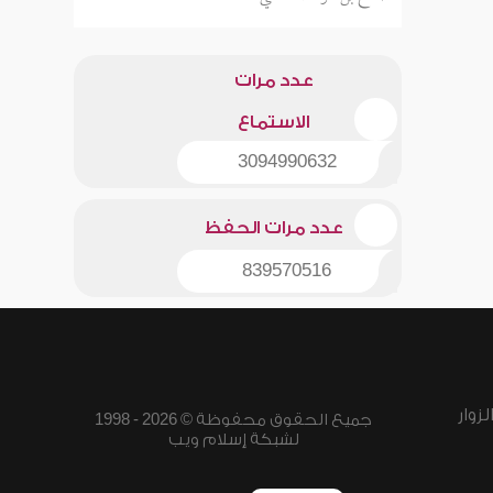
عدد مرات
الاستماع
3094990632
عدد مرات الحفظ
839570516
زوار
جميع الحقوق محفوظة © 2026 - 1998
لشبكة إسلام ويب