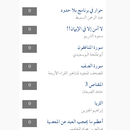
حوار في برنامج بلا حدود
0
عبد الرحمن السميط
لا أمن إلا في الإيمان!!
0
سعود الشريم
سورة المنافقون
0
أبوطلحة البوسعيدي
سورة الصف
0
المصحف المجود لمشاهير القراء الأربعة
المقناص 3
0
حامد الضبعان
الثريا
0
إبراهيم الجبرين
أعظم ما يحجب العبد عن المعصية
0
صالح بن عواد المغامسي