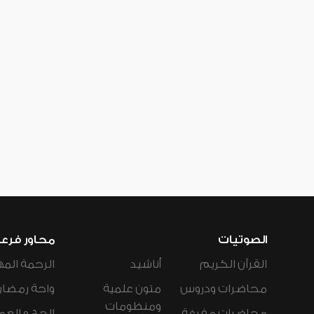
الصوتيات
محاور فرع
القرآن الكريم
أناشيد
الرحمة المه
محاضرات ودروس
متون علمية
واحة رمضان
ومنظومات
محاضرات مفرغة
الحج و العم