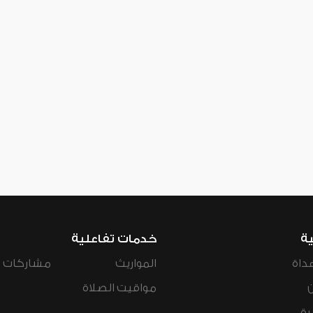
ية
خدمات تفاعلية
داة
المواريث
مشاركات ال
مواقيت الصلاة
رة