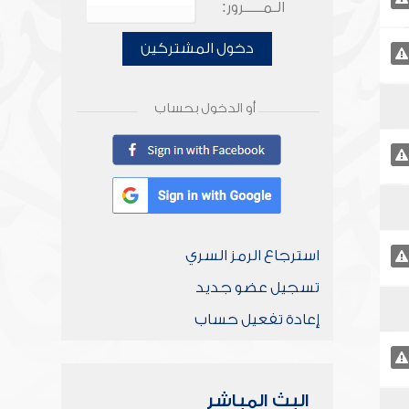
الـمـــــرور:
دخول المشتركين
أو الدخول بحساب
استرجاع الرمز السري
تسجيل عضو جديد
إعادة تفعيل حساب
البث المباشر