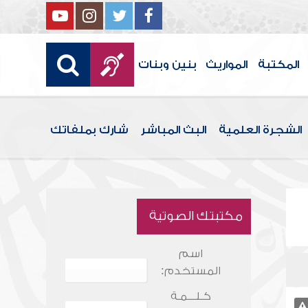
المكتبة
المواريث
بنين وبنات
الشجرة العلمية
البث المباشر
شارك بملفاتك
مكتبتك الصوتية
اسم
المستخدم:
كـلـــمـة