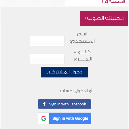
الممتحنة [2])
مكتبتك الصوتية
اسم
المستخدم:
كـلـــمـة
الـمـــــرور:
دخول المشتركين
أو الدخول بحساب