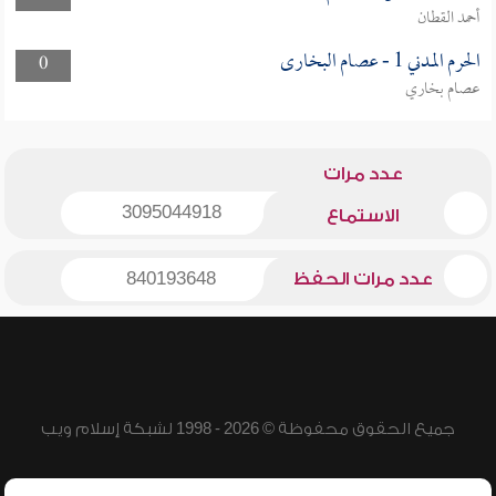
أحمد القطان
الحرم المدني 1 - عصام البخارى
0
عصام بخاري
عدد مرات
3095044918
الاستماع
عدد مرات الحفظ
840193648
جميع الحقوق محفوظة © 2026 - 1998 لشبكة إسلام ويب