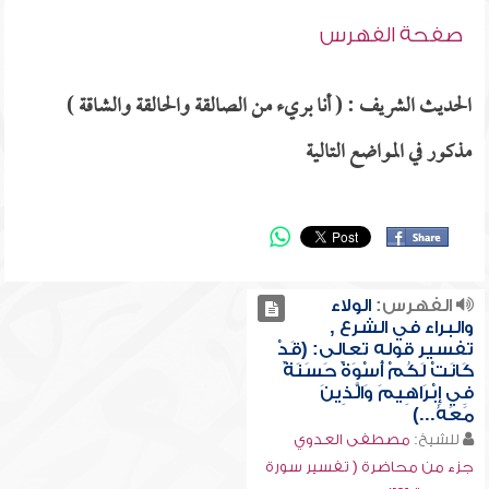
صفحة الفهرس
الحديث الشريف : ( أنا بريء من الصالقة والحالقة والشاقة )
مذكور في المواضع التالية
الفهرس:
الولاء
والبراء في الشرع ,
تفسير قوله تعالى: (قَدْ
كَانَتْ لَكُمْ أُسْوَةٌ حَسَنَةٌ
فِي إِبْرَاهِيمَ وَالَّذِينَ
مَعَهُ...)
للشيخ:
مصطفى العدوي
جزء من محاضرة ( تفسير سورة