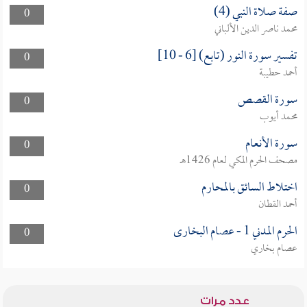
صفة صلاة النبي (4)
0
محمد ناصر الدين الألباني
تفسير سورة النور (تابع) [6 - 10]
0
أحمد حطيبة
سورة القصص
0
محمد أيوب
سورة الأنعام
0
مصحف الحرم المكي لعام 1426هـ
اختلاط السائق بالمحارم
0
أحمد القطان
الحرم المدني 1 - عصام البخارى
0
عصام بخاري
عدد مرات