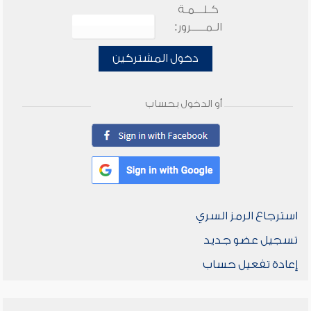
كـلـــمـة
الـمـــــرور:
دخول المشتركين
أو الدخول بحساب
استرجاع الرمز السري
تسجيل عضو جديد
إعادة تفعيل حساب