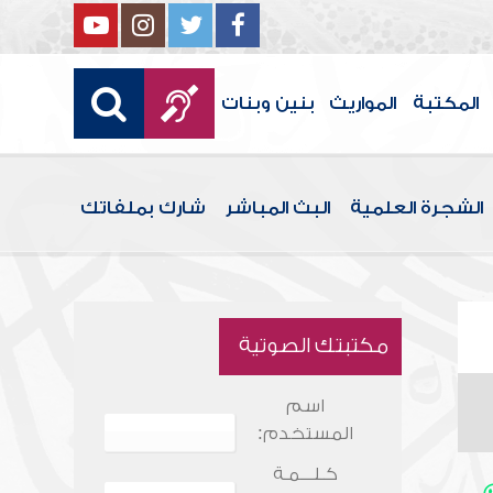
المكتبة
المواريث
بنين وبنات
الشجرة العلمية
البث المباشر
شارك بملفاتك
مكتبتك الصوتية
اسم
المستخدم:
كـلـــمـة