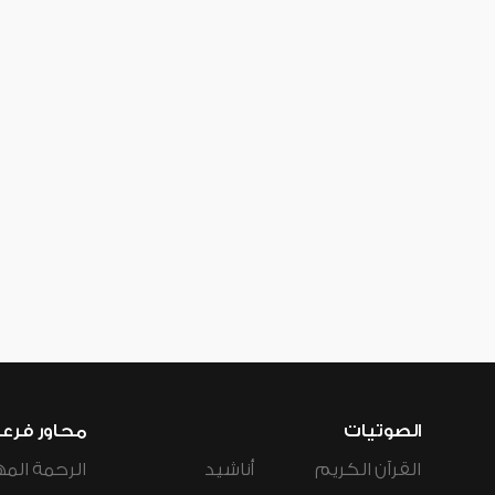
الصوتيات
محاور فرع
القرآن الكريم
أناشيد
الرحمة المه