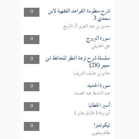
شرح منظومة القواعد الفقهية لابن
0
سعدي 3
حسين بن عبد العزيز آل الشيخ
سورة البروج
0
علي الحذيفي
سلسلة شرح نزهة النظر للحافظ ابن
0
حجر (28)
حاتم بن عارف الشريف
سورة الحديد
0
عبد الباسط عبد الصمد
أسير الخطايا
0
أبو زياد ( طارق جابر )
تيكوندوا
0
نظام يعقوبي