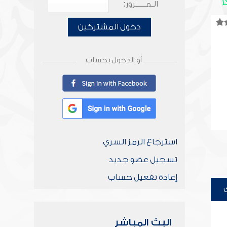
الـمـــــرور:
دخول المشتركين
أو الدخول بحساب
استرجاع الرمز السري
تسجيل عضو جديد
إعادة تفعيل حساب
البث المباشر