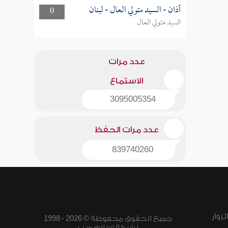
أذان - السيد متولي العال - لبنان
0
السيد متولي العال
عدد مرات
الاستماع
3095005354
عدد مرات الحفظ
839740260
زوار
جميع الحقوق محفوظة © 2026 - 1998
لشبكة إسلام ويب