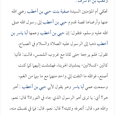
و
كعب بن الأشرف
.
تحكي أم المؤمنين السيدة
صفية بنت حيي بن أخطب
رضي الله
عنها وأرضاها قصة قدوم
حيي بن أخطب
إلى رسول الله صلى
الله عليه وسلم، فتقول: إن
حيي بن أخطب
وعمها
أبا ياسر بن
أخطب
ذهبا إلى الرسول عليه الصلاة والسلام في الصباح.
تقول: فلم يرجعا حتى كانا مع غروب الشمس، قالت: فأتيا
كالين -كسلانين- يمشيان الهوينا، فهششت إليهما كما كنت
أصنع، فوالله ما التفت إلي واحد منهما مع ما بهما من الغم،
وسمعت عمي
أبا ياسر
وهو يقول لأبي
حيي بن أخطب
: أهو
هو؟ أي: يا ترى أهو الرسول الذي جاء في التوراة؟ قال: نعم.
والله هو، قال: أتعرفه وتثبته؟ قال: نعم. قال: فما في نفسك منه،