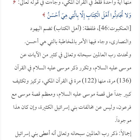
منها آية واحدة فقط في القرآن المكي، وجاءت في قوله تعالى:
وَلا تُجَادِلُوا أَهْلَ الْكِتَابِ إِلَّا بِالَّتِي هِيَ أَحْسَنُ
[العنكبوت:46]، فلفظة: (أهل الكتاب) تضم اليهود
والنصارى، وجاء فيها الأمر بالمخاطبة بالتي هي أحسن.
وتحدث رب العالمين سبحانه وتعالى في كثير من الآيات عن
موسى عليه السلام، وتكرر ذكر موسى عليه السلام في القرآن
(136) مرة، منها (122) مرة في القرآن المكي، تركيز وتكثيف
كبير جداً على قصة موسى عليه السلام، ومعظم قصة موسى مع
فرعون، وليس عن مخالفات بني إسرائيل الكثيرة، وإن كان هذا
موجوداً.
إجمالاً: ذكر رب العالمين سبحانه وتعالى أنه أعطى بني إسرائيل