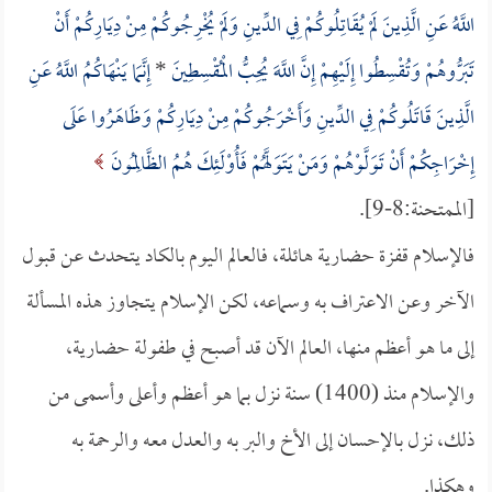
اللَّهُ عَنِ الَّذِينَ لَمْ يُقَاتِلُوكُمْ فِي الدِّينِ وَلَمْ يُخْرِجُوكُمْ مِنْ دِيَارِكُمْ أَنْ
تَبَرُّوهُمْ وَتُقْسِطُوا إِلَيْهِمْ إِنَّ اللَّهَ يُحِبُّ الْمُقْسِطِينَ
*
إِنَّمَا يَنْهَاكُمُ اللَّهُ عَنِ
الَّذِينَ قَاتَلُوكُمْ فِي الدِّينِ وَأَخْرَجُوكُمْ مِنْ دِيَارِكُمْ وَظَاهَرُوا عَلَى
إِخْرَاجِكُمْ أَنْ تَوَلَّوْهُمْ وَمَنْ يَتَوَلَّهُمْ فَأُوْلَئِكَ هُمُ الظَّالِمُونَ
[الممتحنة:8-9].
فالإسلام قفزة حضارية هائلة، فالعالم اليوم بالكاد يتحدث عن قبول
الآخر وعن الاعتراف به وسماعه، لكن الإسلام يتجاوز هذه المسألة
إلى ما هو أعظم منها، العالم الآن قد أصبح في طفولة حضارية،
والإسلام منذ (1400) سنة نزل بما هو أعظم وأعلى وأسمى من
ذلك، نزل بالإحسان إلى الأخ والبر به والعدل معه والرحمة به
وهكذا.