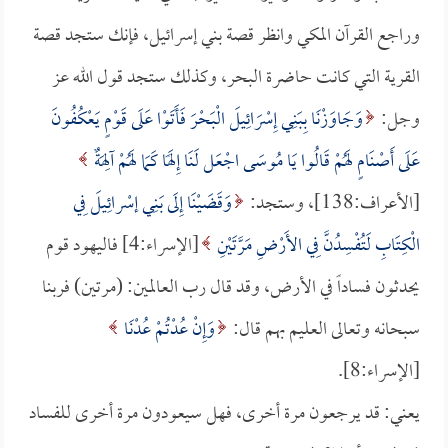
وراجع القرآن المكي وانظر قصة بني إسرائيل، فإنك ستجد قصة
القرية التي كانت حاضرة البحر، وكذلك ستجد قول الله عز
وجل:
وَجَاوَزْنَا بِبَنِي إِسْرَائِيلَ الْبَحْرَ فَأَتَوْا عَلَى قَوْمٍ يَعْكُفُونَ
عَلَى أَصْنَامٍ لَهُمْ قَالُوا يَا مُوسَى اجْعَل لَنَا إِلَهًا كَمَا لَهُمْ آلِهَةٌ
[الأعراف:138]، وستجد:
وَقَضَيْنَا إِلَى بَنِي إسْرائِيلَ فِي
الْكِتَابِ لَتُفْسِدُنَّ فِي الأَرْضِ مَرَّتَيْنِ
[الإسراء:4] فاليهود قوم
يحدثون فساداً في الأرض، وقد قال رب العالمين: (مرتين) فربنا
سبحانه وتعالى العليم بهم قال:
وَإِنْ عُدْتُمْ عُدْنَا
[الإسراء:8].
يعني: قد يرجعون مرة أخرى، فهل سيعودون مرة أخرى للفساد