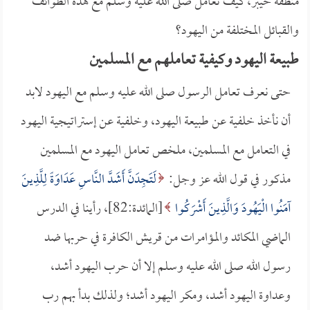
منطقة خيبر، كيف تعامل صلى الله عليه وسلم مع هذه الطوائف
والقبائل المختلفة من اليهود؟
طبيعة اليهود وكيفية تعاملهم مع المسلمين
حتى نعرف تعامل الرسول صلى الله عليه وسلم مع اليهود لابد
أن نأخذ خلفية عن طبيعة اليهود، وخلفية عن إستراتيجية اليهود
في التعامل مع المسلمين، ملخص تعامل اليهود مع المسلمين
مذكور في قول الله عز وجل:
لَتَجِدَنَّ أَشَدَّ النَّاسِ عَدَاوَةً لِلَّذِينَ
آمَنُوا الْيَهُودَ وَالَّذِينَ أَشْرَكُوا
[المائدة:82]، رأينا في الدرس
الماضي المكائد والمؤامرات من قريش الكافرة في حربها ضد
رسول الله صلى الله عليه وسلم إلا أن حرب اليهود أشد،
وعداوة اليهود أشد، ومكر اليهود أشد؛ ولذلك بدأ بهم رب