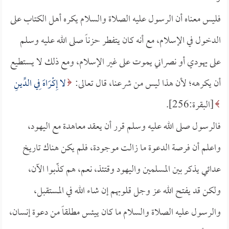
فليس معناه أن الرسول عليه الصلاة والسلام يكره أهل الكتاب على
الدخول في الإسلام، مع أنه كان يتفطر حزناً صلى الله عليه وسلم
على يهودي أو نصراني يموت على غير الإسلام، ومع ذلك لا يستطيع
أن يكرهه؛ لأن هذا ليس من شرعنا، قال تعالى:
لا إِكْرَاهَ فِي الدِّينِ
[البقرة:256].
فالرسول صلى الله عليه وسلم قرر أن يعقد معاهدة مع اليهود،
واعلم أن فرصة الدعوة ما زالت موجودة، فلم يكن هناك تاريخ
عدائي يذكر بين المسلمين واليهود وقتئذ، نعم، هم كذّبوا الآن،
ولكن قد يفتح الله عز وجل قلوبهم إن شاء الله في المستقبل،
والرسول عليه الصلاة والسلام ما كان ييئس مطلقاً من دعوة إنسان،