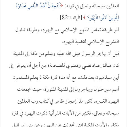
العالمين سبحانه وتعالى في قوله:
لَتَجِدَنَّ أَشَدَّ النَّاسِ عَدَاوَةً
لِلَّذِينَ آمَنُوا الْيَهُودَ
[المائدة:82].
لنر طريقة تعامل المنهج الإسلامي مع اليهود، وطريقة تناول
التشريع الإسلامي لقضية اليهود.
قبل أن يهاجر الرسول صلى الله عليه وسلم من مكة إلى المدينة
كان هناك إعداد نفسي ومعنوي للصحابة؛ من أجل أن يعرفوا إلى
أين سيذهبون بعد ذلك، مع أنه مدة فترة مكة لم يعلم المسلمون
أنهم سيرحلون ويهاجرون إلى المدينة المنورة، حيث تجمعات
اليهود الكبيرة، لكن هذا إعجاز ظاهر في كتاب رب العالمين
سبحانه وتعالى، فكثير من الآيات القرآنية ذكرت اليهود في فترة
مكة، والآيات المكية التي تحدثت عن اليهود وعن بني إسرائيل