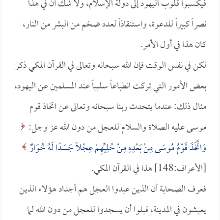
فيكسبوا قلوب اليهود إلى دولة الإسلام، ولا شك أن في هذا
نصراً كبيراً للدعوة، واستنقاذاً لعدد ضخم من البشر من النار،
كان هذا في أول الأمر.
لكن في نفس الوقت فإن الله سبحانه وتعالى في القرآن المكي ذكر
بعض الأمور التي تركت انطباعاً سلبياً عند المسلمين عن اليهود،
مثال ذلك: عندما يتحدث ربنا سبحانه وتعالى عن اتخاذ قوم
موسى عليه الصلاة والسلام للعجل من دون الله عز وجل:
وَاتَّخَذَ قَوْمُ مُوسَى مِنْ بَعْدِهِ مِنْ حُلِيِّهِمْ عِجْلًا جَسَدًا لَهُ خُوَارٌ
[الأعراف:148] هذا في القرآن المكي.
فعرف الصحابة أن الذين عبدوا العجل هم أجداد هؤلاء الذين
يعيشون في المدينة، قبلوا أن يسجدوا للعجل من دون الله لما