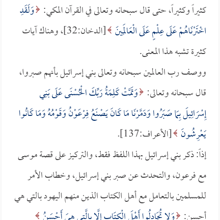
كثيراً وكثيراً، حتى قال سبحانه وتعالى في القرآن المكي:
وَلَقَدِ
اخْتَرْنَاهُمْ عَلَى عِلْمٍ عَلَى الْعَالَمِينَ
[الدخان:32]، وهناك آيات
كثيرة تشبه هذا المعنى.
ووصف رب العالمين سبحانه وتعالى بني إسرائيل بأنهم صبروا،
قال سبحانه وتعالى:
وَتَمَّتْ كَلِمَةُ رَبِّكَ الْحُسْنَى عَلَى بَنِي
إِسْرَائِيلَ بِمَا صَبَرُوا وَدَمَّرْنَا مَا كَانَ يَصْنَعُ فِرْعَوْنُ وَقَوْمُهُ وَمَا كَانُوا
يَعْرِشُونَ
[الأعراف:137].
إذاً: ذكر بني إسرائيل بهذا اللفظ فقط، والتركيز على قصة موسى
مع فرعون، والتحدث عن صبر بني إسرائيل، وخطاب الأمر
للمسلمين بالتعامل مع أهل الكتاب الذين منهم اليهود بالتي هي
أحسن:
وَلا تُجَادِلُوا أَهْلَ الْكِتَابِ إِلَّا بِالَّتِي هِيَ أَحْسَنُ