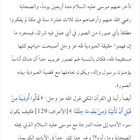
تأخر عنهم موسى عليه السلام مدة أربعين يوماً، والصحابة
رضي الله عنهم وأرضاهم منذ ثلاث عشرة سنة في مكة لم يفكروا
مطلقاً بأي صورة من الصور في أي عمل فيه شرك، فبمجرد ما
إن فهموا حقيقة العبودية لله عز وجل أصبحت حياتهم كلها
مستقيمة لله، فكان بالنسبة لهم تصور غريب جداً أن هناك أناساً
يؤمنون برسول وإله، ويكون تعاملها مع قضية العبودية بهذه
الصورة.
أيضاً رأينا في القرآن المكي قول الله عز وجل:
قَالُوا أُوذِينَا مِنْ
قَبْلِ أَنْ تَأْتِيَنَا وَمِنْ بَعْدِ مَا جِئْتَنَا
[الأعراف:129] فكيف يكون
سوء الأدب إلى هذه الدرجة مع موسى عليه السلام الذي يجله
الصحابة وما رأوه؟! وغير هذا كثير جداً في الآيات الكريمة،