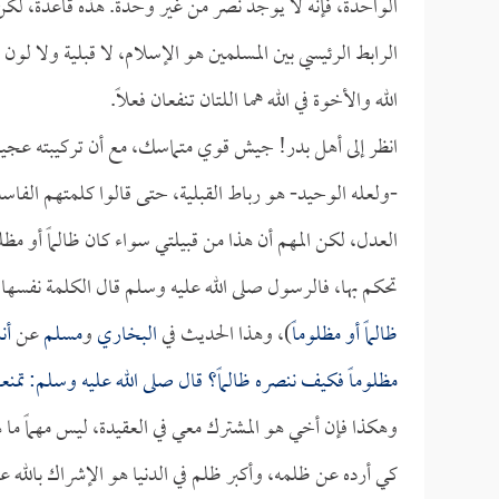
الواحدة، فإنه لا يوجد نصر من غير وحدة. هذه قاعدة، لكن
الرابط الرئيسي بين المسلمين هو الإسلام، لا قبلية ولا ل
الله والأخوة في الله هما اللتان تنفعان فعلاً.
انظر إلى أهل بدر! جيش قوي متماسك، مع أن تركيبته عجيبة
-ولعله الوحيد- هو رباط القبلية، حتى قالوا كلمتهم الفاسدة:
العدل، لكن المهم أن هذا من قبيلتي سواء كان ظالماً أو مظلو
تحكم بها، فالرسول صلى الله عليه وسلم قال الكلمة نفسها 
ظالماً أو مظلوماً
)، وهذا الحديث في
البخاري
و
مسلم
عن
أن
مظلوماً فكيف ننصره ظالماً؟ قال صلى الله عليه وسلم: تمن
وهكذا فإن أخي هو المشترك معي في العقيدة، ليس مهماً ما ه
كي أرده عن ظلمه، وأكبر ظلم في الدنيا هو الإشراك بالله