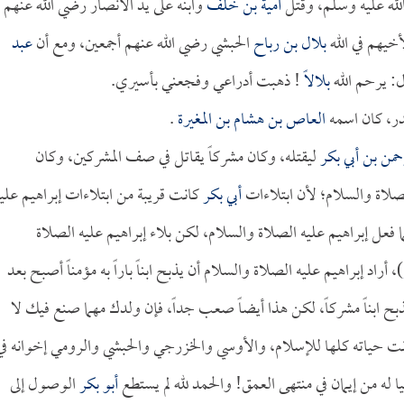
لله عليه وسلم، وقتل
أمية بن خلف
وابنه على يد الأنصار رضي الله عنهم
خيهم في الله
بلال بن رباح
الحبشي رضي الله عنهم أجمعين، ومع أن
عبد
ل: يرحم الله
بلالاً
! ذهبت أدراعي وفجعني بأسيري.
در، كان اسمه
العاص بن هشام بن المغيرة
.
حمن بن أبي بكر
ليقتله، وكان مشركاً يقاتل في صف المشركين، وكان
لصلاة والسلام؛ لأن ابتلاءات
أبي بكر
كانت قريبة من ابتلاءات إبراهيم علي
 فعل إبراهيم عليه الصلاة والسلام، لكن بلاء إبراهيم عليه الصلاة
)، أراد إبراهيم عليه الصلاة والسلام أن يذبح ابناً باراً به مؤمناً أصبح بعد
بح ابناً مشركاً، لكن هذا أيضاً صعب جداً، فإن ولدك مهما صنع فيك لا
ت حياته كلها للإسلام، والأوسي والخزرجي والحبشي والرومي إخوانه في
 له من إيمان في منتهى العمق! والحمد لله لم يستطع
أبو بكر
الوصول إلى