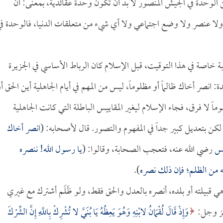
 الوحدة في الجيش المنصور لا بد أن تكون وحدة عقائدية، بمعنى: أن
ون ولا عنصر ولا وضع اجتماعي ولا أي شيء من متعلقات الدنيا، فالوحدة في
 خاصة في هذا التوقيت، قبل الإسلام كان الرباط الأساسي في الجزيرة
 انصر أخاك ظالماً أو مظلوماً، ليس من المهم في أيام الجاهلية أين الحق أ
ماً لا فرق، فجاء الإسلام ليغير المقاييس الباطلة التي كانت الجاهلية
لكن بتعديل كبير جداً في المفهوم والتصور. قال لأصحابه: (
انصر أخاك
س
رضي الله عنه، فتعجب الصحابة، وقالوا: (
يا رسول الله! ننصره
عه من الظلم؛ فإن ذلك نصره
).
ي قبيلته أو بلده، أنصره بالعدل والحق فقط، ولو ظَلَم أشترك مع غيري
 عز وجل:
وَإِذْ قَالَ لُقْمَانُ لابْنِهِ وَهُوَ يَعِظُهُ يَا بُنَيَّ لا تُشْرِكْ بِاللَّهِ إِنَّ الشِّرْكَ