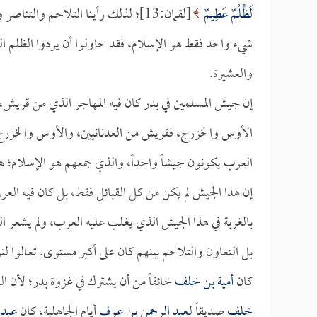
لَظُلْمٌ عَظِيمٌ
[لقمان:13]؛ لذلك رأينا التلاحم وال
شيء واحد فقط هو الإسلام، فقد حاولوا أن يردوا الظلم الذ
والعشيرة.
إن جيش المسلمين في بدر كان فيه المهاجر الذي من قريش
الأوس والخزرج، فقريش من العدنانيين، والأوس والخزرج من
العرب يكونون جيشاً واحداً، والذي جمعهم هو الإسلام؛ هذه
إن هذا الجيش لم يكن من كل القبائل فقط، بل كان فيه العربي
بالغربة في هذا الجيش الذي يغلب عليه العرب، ولم يشعر ا
بل التعاون والتلاحم بينهم كان على أكبر مستوى. تعالوا 
كان
أمية بن خلف
خائفاً من أن يشترك في غزوة بدر؛ لأن ا
خلف
صديقاً لـ
عبد الرحمن بن عوف
أيام الجاهلية، كان
عبد 