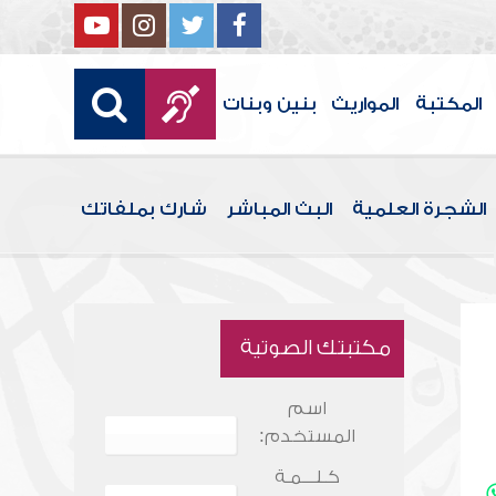
المكتبة
المواريث
بنين وبنات
الشجرة العلمية
البث المباشر
شارك بملفاتك
مكتبتك الصوتية
اسم
المستخدم:
كـلـــمـة