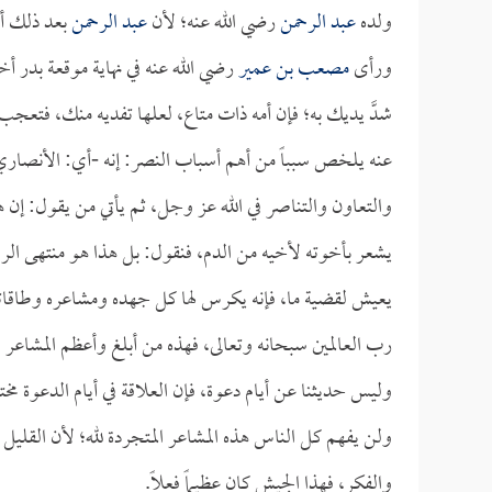
ولده
عبد الرحمن
رضي الله عنه؛ لأن
عبد الرحمن
بعد ذلك أ
ورأى
مصعب بن عمير
رضي الله عنه في نهاية موقعة بدر أخ
شدَّ يديك به؛ فإن أمه ذات متاع، لعلها تفديه منك، فتعج
عنه يلخص سبباً من أهم أسباب النصر: إنه -أي: الأنصاري-
والتعاون والتناصر في الله عز وجل، ثم يأتي من يقول: إن 
يشعر بأخوته لأخيه من الدم، فنقول: بل هذا هو منتهى الرقي
يعيش لقضية ما، فإنه يكرس لها كل جهده ومشاعره وطاقاته،
رب العالمين سبحانه وتعالى، فهذه من أبلغ وأعظم المشاعر 
وليس حديثنا عن أيام دعوة، فإن العلاقة في أيام الدعوة مخت
ولن يفهم كل الناس هذه المشاعر المتجردة لله؛ لأن القلي
والفكر، فهذا الجيش كان عظيماً فعلاً.