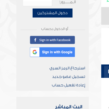
الـمـــــرور:
دخول المشتركين
أو الدخول بحساب
استرجاع الرمز السري
تسجيل عضو جديد
إعادة تفعيل حساب
البث المباشر