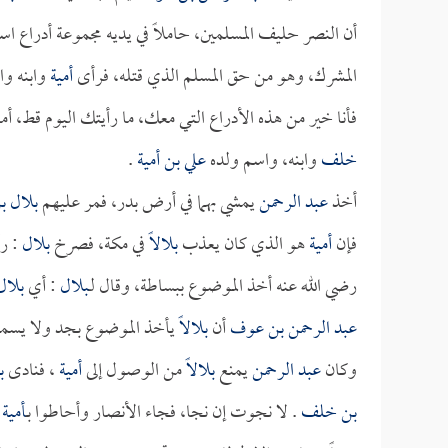
أن النصر حليف المسلمين، حاملاً في يديه مجموعة أدراع است
المشرك، وهو من حق المسلم الذي قتله، فرأى
أمية
وابنه وا
فأنا خير من هذه الأدراع التي معك، ما رأيتك اليوم قط، أ
خلف
وابنه، واسم ولده
علي بن أمية
.
أخذ
عبد الرحمن
يمشي بهما في أرض بدر، فمر عليهم
بلال ب
فإن
أمية
هو الذي كان يعذب
بلالاً
في مكة، فصرخ
بلال
: ر
رضي الله عنه أخذ الموضوع ببساطة، وقال لـ
بلال
: أي
بلال
عبد الرحمن بن عوف
أن
بلالاً
يأخذ الموضوع بجد ولا يسمعه
وكان
عبد الرحمن
يمنع
بلالاً
من الوصول إلى
أمية
، فنادى
ب
بن خلف
. لا نجوت إن نجا، فجاء الأنصار وأحاطوا بـ
أمية