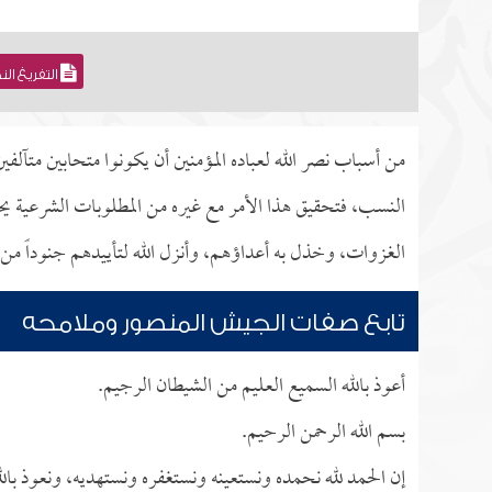
التفريغ ال
من أسباب نصر الله لعباده المؤمنين أن يكونوا متحابين متآلف
النسب، فتحقيق هذا الأمر مع غيره من المطلوبات الشرعية يح
الغزوات، وخذل به أعداؤهم، وأنزل الله لتأييدهم جنوداً من
تابع صفات الجيش المنصور وملامحه
أعوذ بالله السميع العليم من الشيطان الرجيم.
بسم الله الرحمن الرحيم.
إن الحمد لله نحمده ونستعينه ونستغفره ونستهديه، ونعوذ بالل