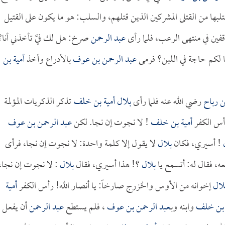
لبها من القتلى المشركين الذين قتلهم، والسلب: هو ما يكون على القتيل
قفين في منتهى الرعب، فلما رأى
عبد الرحمن
صرخ: هل لك فيَّ تأخذني أنا؟
ما لكم حاجة في اللبن؟ فرمى
عبد الرحمن بن عوف
بالأدراع وأخذ
أمية بن
ن رباح
رضي الله عنه فلما رأى
بلال
أمية بن خلف
تذكر الذكريات المؤلمة
أس الكفر
أمية بن خلف
! لا نجوت إن نجا. لكن
عبد الرحمن بن عوف
! أسيري، فكان
بلال
لا يقول إلا كلمة واحدة: لا نجوت إن نجا، فرأى
، فقال له: أتسمع يا
بلال
؟! هذا أسيري، فقال
بلال
: لا نجوت إن نجا،
لال
إخوانه من الأوس والخزرج صارخاً: يا أنصار الله! رأس الكفر
أمية
 بن خلف
وابنه وبـ
عبد الرحمن بن عوف
، فلم يستطع
عبد الرحمن
أن يفعل