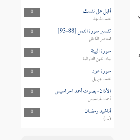
أقبل على نفسك
0
محمد المنجد
تفسير سورة النمل [88-93]
0
المنتصر الكتاني
سورة البينة
0
و
بهاء الدين الطوالبة
سورة هود
0
محمد جبريل
الأذان- بصوت أحمد الحراسيس
0
أحمد الحراسيس
أناشيد رمضان
0
(...)