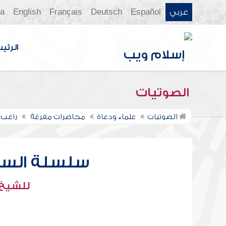
عربي
Español
Deutsch
Français
English
ia
الرئي
الصوتيات
الصوتيات
علماء ودعاة
محاضرات مفرغة
راغب 
سلسلة السير
للشيخ 