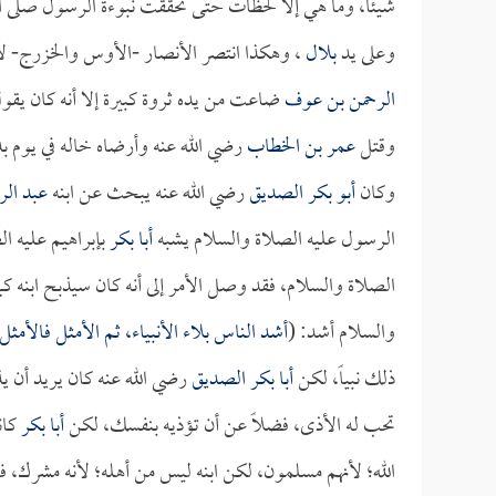
شيئاً، وما هي إلا لحظات حتى تحققت نبوءة الرسول صلى ا
وعلى يد
بلال
، وهكذا انتصر الأنصار -الأوس والخزرج- لأ
الرحمن بن عوف
ضاعت من يده ثروة كبيرة إلا أنه كان يقو
وقتل
عمر بن الخطاب
رضي الله عنه وأرضاه خاله في يوم ب
وكان
أبو بكر الصديق
رضي الله عنه يبحث عن ابنه
عبد الر
الرسول عليه الصلاة والسلام يشبه
أبا بكر
بإبراهيم عليه ا
الصلاة والسلام، فقد وصل الأمر إلى أنه كان سيذبح ابنه كما
والسلام أشد: (
أشد الناس بلاء الأنبياء، ثم الأمثل فالأمثل
ذلك نبياً، لكن
أبا بكر الصديق
رضي الله عنه كان يريد أن يذ
تحب له الأذى، فضلاً عن أن تؤذيه بنفسك، لكن
أبا بكر
كان
الله؛ لأنهم مسلمون، لكن ابنه ليس من أهله؛ لأنه مشرك، فيا