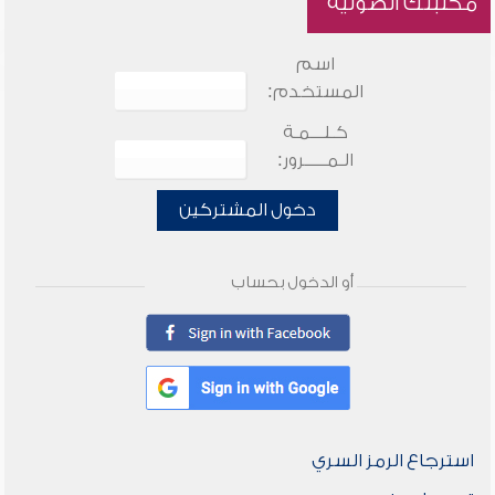
مكتبتك الصوتية
اسم
المستخدم:
كـلـــمـة
الـمـــــرور:
دخول المشتركين
أو الدخول بحساب
استرجاع الرمز السري