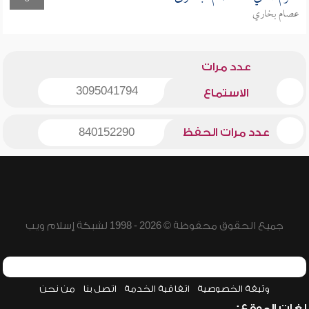
عصام بخاري
عدد مرات
3095041794
الاستماع
عدد مرات الحفظ
840152290
جميع الحقوق محفوظة © 2026 - 1998 لشبكة إسلام ويب
وثيقة الخصوصية
اتفاقية الخدمة
اتصل بنا
من نحن
لغات الموقع: