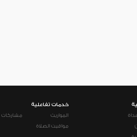
ية
خدمات تفاعلية
داة
المواريث
مشاركات ال
مواقيت الصلاة
رة