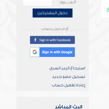
الـمـــــرور:
دخول المشتركين
أو الدخول بحساب
استرجاع الرمز السري
تسجيل عضو جديد
إعادة تفعيل حساب
البث المباشر