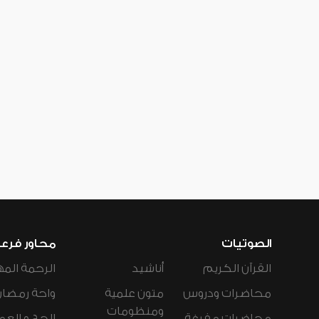
الصوتيات
محاور فرع
القرآن الكريم
أناشيد
الرحمة المه
محاضرات ودروس
متون علمية
واحة رمضان
ومنظومات
محاضرات مفرغة
الحج و العم