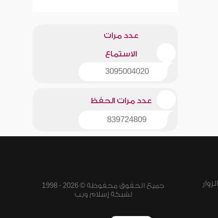
عدد مرات
الاستماع
3095004020
عدد مرات الحفظ
839724809
زوار
جميع الحقوق محفوظة © 2026 - 1998
لشبكة إسلام ويب