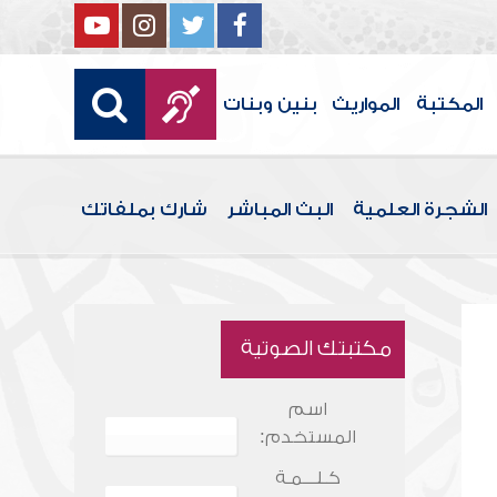
المكتبة
المواريث
بنين وبنات
الشجرة العلمية
البث المباشر
شارك بملفاتك
مكتبتك الصوتية
اسم
المستخدم:
كـلـــمـة