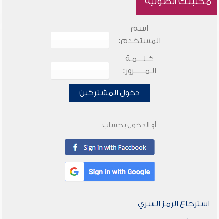
مكتبتك الصوتية
اسم
المستخدم:
كـلـــمـة
الـمـــــرور:
دخول المشتركين
أو الدخول بحساب
استرجاع الرمز السري