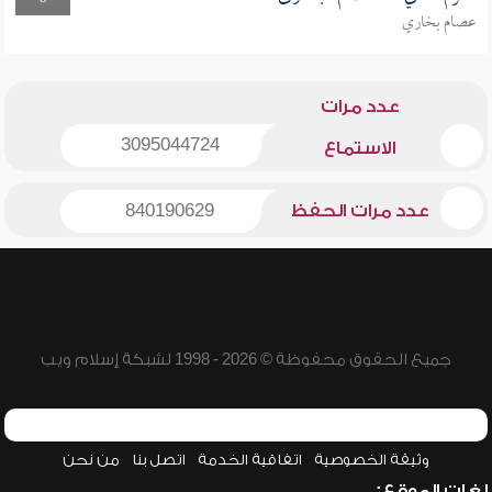
عصام بخاري
عدد مرات
3095044724
الاستماع
عدد مرات الحفظ
840190629
جميع الحقوق محفوظة © 2026 - 1998 لشبكة إسلام ويب
وثيقة الخصوصية
اتفاقية الخدمة
اتصل بنا
من نحن
لغات الموقع: