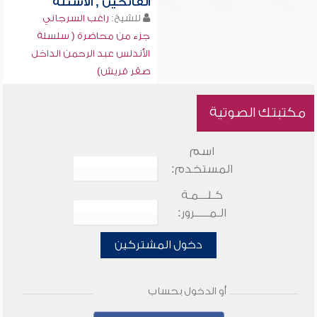
الفاتحين , الأسئلة
للشيخ:
راغب السرجاني
جزء من محاضرة ( سلسلة
الأندلس عبد الرحمن الداخل
صقر قريش)
مكتبتك الصوتية
اسم
المستخدم:
كـلـــمـة
الـمـــــرور:
دخول المشتركين
أو الدخول بحساب