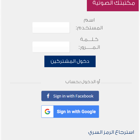
مكتبتك الصوتية
اسم
المستخدم:
كـلـــمـة
الـمـــــرور:
دخول المشتركين
أو الدخول بحساب
استرجاع الرمز السري