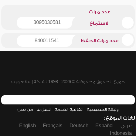
عدد مرات
3095030581
الاستماع
عدد مرات الحفظ
840011541
جميع الحقوق محفوظة © 2026 - 1998 لشبكة إسلام ويب
وثيقة الخصوصية
اتفاقية الخدمة
اتصل بنا
من نحن
لغات الموقع:
عربي
Español
Deutsch
Français
English
Indonesia