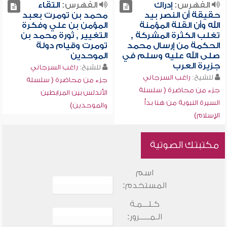
الفهرس:
إدراك
الفهرس:
التقاء
حقيقة أن النصر بيد
محمد بن تومرت بعبد
الله وأن القلة المؤمنة
المؤمن بن علي وفكرة
تغلب الكثرة المشركة ,
التغيير , ثورة محمد بن
الحكمة من إرسال محمد
تومرت وقيام دولة
صلى الله عليه وسلم في
الموحدين
جزيرة العرب
للشيخ:
راغب السرجاني
للشيخ:
راغب السرجاني
جزء من محاضرة ( سلسلة
جزء من محاضرة ( سلسلة
الأندلس بين المرابطين
السيرة النبوية من هنا بدأ
والموحدين)
الإسلام)
مكتبتك الصوتية
اسم
المستخدم:
كـلـــمـة
الـمـــــرور: