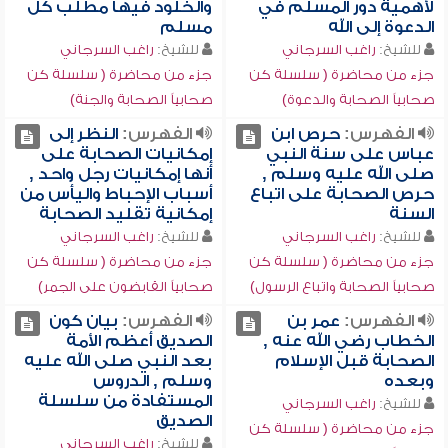
لأهمية دور المسلم في
والخلود فيها مطلب كل
الدعوة إلى الله
مسلم
للشيخ:
راغب السرجاني
للشيخ:
راغب السرجاني
جزء من محاضرة ( سلسلة كن
جزء من محاضرة ( سلسلة كن
صحابياً الصحابة والدعوة)
صحابياً الصحابة والجنة)
الفهرس:
حرص ابن
الفهرس:
النظر إلى
عباس على سنة النبي
إمكانيات الصحابة على
صلى الله عليه وسلم ,
أنها إمكانيات رجل واحد ,
حرص الصحابة على اتباع
أسباب الإحباط واليأس من
السنة
إمكانية تقليد الصحابة
للشيخ:
راغب السرجاني
للشيخ:
راغب السرجاني
جزء من محاضرة ( سلسلة كن
جزء من محاضرة ( سلسلة كن
صحابياً الصحابة واتباع الرسول)
صحابياً القابضون على الجمر)
الفهرس:
عمر بن
الفهرس:
بيان كون
الخطاب رضي الله عنه ,
الصديق أعظم الأمة
الصحابة قبل الإسلام
بعد النبي صلى الله عليه
وبعده
وسلم , الدروس
المستفادة من سلسلة
للشيخ:
راغب السرجاني
الصديق
جزء من محاضرة ( سلسلة كن
للشيخ:
راغب السرجاني