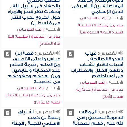
دعوة الإسلام وقاعدة
الشعب المصري
المفاضلة بين الناس في
بالجهاد في سبيل الله ,
الدين الإسلامي
وجهات نظر قطز والأمراء
حول الخروج لحرب التتار
للشيخ:
راغب السرجاني
في فلسطين
جزء من محاضرة ( سلسلة
للشيخ:
راغب السرجاني
السيرة النبوية الدعوة سراً)
جزء من محاضرة ( سلسلة التتار
قرار الجهاد)
الفهرس:
غياب
الفهرس:
قصة ابن
القدوة الصالحة ,
عباس والفتى الأنصاري
أسباب انهيار الشباب
مع العلم , قيمة العلم
وظهور الخلل والاضطراب
عند الصحابة والتابعين
في أوساطهم
ومن بعدهم وجهودهم
في تحصيله
للشيخ:
راغب السرجاني
للشيخ:
راغب السرجاني
جزء من محاضرة ( كلمة إلى
جزء من محاضرة ( سلسلة كيف
شباب الأمة)
تصبح عالماً [5])
الفهرس:
المواقف
الفهرس:
اشتياق
الدعوية للصديق رضي
ربيعة بن كعب
الله عنه , فهم الصحابة
الأسلمي للجنة , الجنة