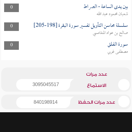
بين يدى الساعة - الصراط
0
شعبان محمود عبد الله
سلسلة محاسن التأويل تفسير سورة البقرة [198-205]
0
صالح بن عواد المغامسي
سورة الفلق
0
مصطفى غربي
عدد مرات
3095045517
الاستماع
عدد مرات الحفظ
840198914