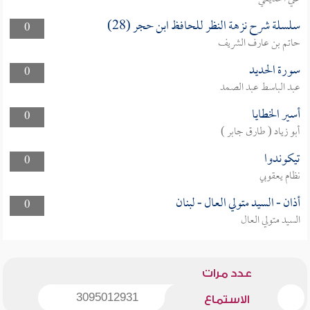
سلسلة شرح نزهة النظر للحافظ ابن حجر (28)
0
حاتم بن عارف الشريف
سورة الحديد
0
عبد الباسط عبد الصمد
أسير الخطايا
0
أبو زياد ( طارق جابر )
تيكوندوا
0
نظام يعقوبي
أذان - السيد متولي العال - لبنان
0
السيد متولي العال
عدد مرات
3095012931
الاستماع