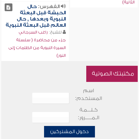
الثانية)
الفهرس:
حال
الحبشة قبل البعثة
النبوية وبعدها , حال
العالم قبل البعثة النبوية
للشيخ:
راغب السرجاني
جزء من محاضرة ( سلسلة
السيرة النبوية من الظلمات إلى
النور)
مكتبتك الصوتية
اسم
المستخدم:
كـلـــمـة
الـمـــــرور:
دخول المشتركين