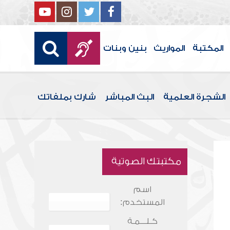
المكتبة
المواريث
بنين وبنات
الشجرة العلمية
البث المباشر
شارك بملفاتك
مكتبتك الصوتية
اسم
المستخدم:
كـلـــمـة