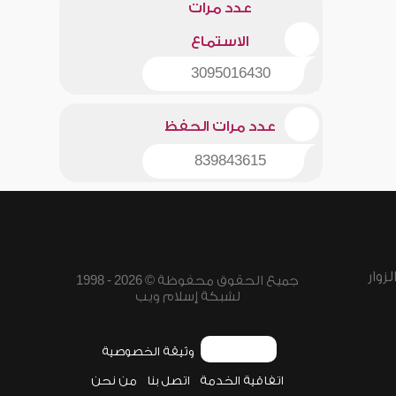
عدد مرات
الاستماع
3095016430
عدد مرات الحفظ
839843615
زوار
جميع الحقوق محفوظة © 2026 - 1998
لشبكة إسلام ويب
وثيقة الخصوصية
اتفاقية الخدمة
اتصل بنا
من نحن