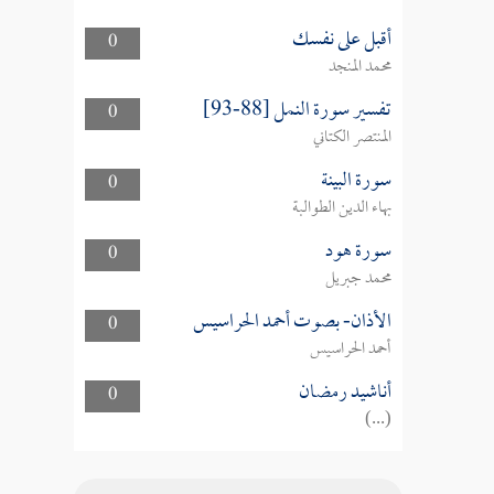
أقبل على نفسك
0
محمد المنجد
تفسير سورة النمل [88-93]
0
المنتصر الكتاني
سورة البينة
0
بهاء الدين الطوالبة
سورة هود
0
محمد جبريل
الأذان- بصوت أحمد الحراسيس
0
أحمد الحراسيس
أناشيد رمضان
0
(...)