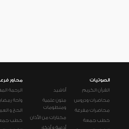
الصوتيات
محاور فرع
القرآن الكريم
أناشيد
الرحمة المه
محاضرات ودروس
متون علمية
واحة رمضان
ومنظومات
محاضرات مفرغة
الحج و العم
مختارات من الأذان
خطب جمعة
خطب جمع
أدعية و أذكار