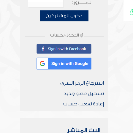
الـمـــــرور:
دخول المشتركين
أو الدخول بحساب
استرجاع الرمز السري
تسجيل عضو جديد
إعادة تفعيل حساب
البث المباشر