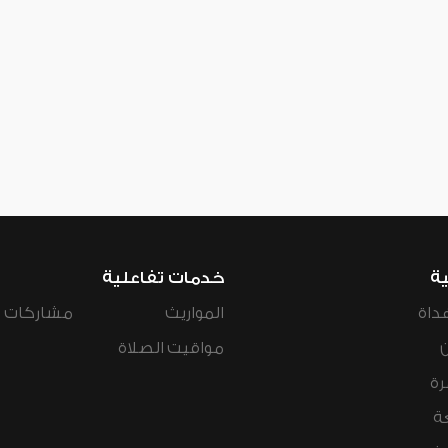
ية
خدمات تفاعلية
داة
المواريث
مشاركات ال
مواقيت الصلاة
رة
ة