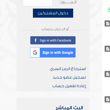
الـمـــــرور:
دخول المشتركين
أو الدخول بحساب
استرجاع الرمز السري
تسجيل عضو جديد
إعادة تفعيل حساب
البث المباشر