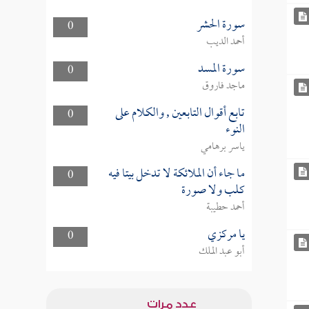
سورة الحشر
0
أحمد الديب
سورة المسد
0
ماجد فاروق
تابع أقوال التابعين , والكلام على
0
النوء
ياسر برهامي
ما جاء أن الملائكة لا تدخل بيتا فيه
0
كلب ولا صورة
أحمد حطيبة
يا مركزي
0
أبو عبد الملك
عدد مرات