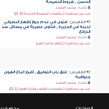
الحسن , شروط النصيحة
للشيخ:
محمد المنجد
جزء من محاضرة ( مقومات النصيحة الناجحة [2، 3])
الفهرس:
فتوى في عدم جواز إظهار النصراني
لدينه في الجزيرة , فتاوى عصرية في مسائل سد
الذرائع
للشيخ:
محمد المنجد
جزء من محاضرة ( إغلاق منافذ الشر)
الفهرس:
غلق باب التوفيق , أضرار اتباع الهوى
وعواقبه
للشيخ:
محمد المنجد
جزء من محاضرة ( مفسدات القلوب واتباع الهوى [1-2])
الصوتيات
محاور فرع