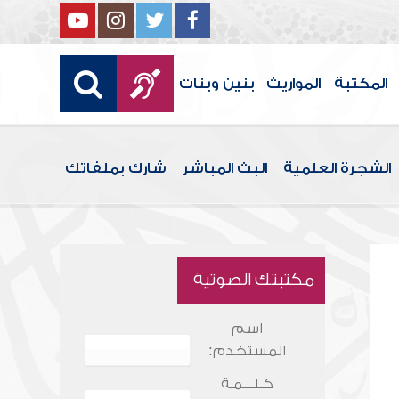
المكتبة
المواريث
بنين وبنات
الشجرة العلمية
البث المباشر
شارك بملفاتك
مكتبتك الصوتية
اسم
المستخدم:
كـلـــمـة