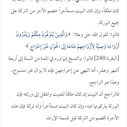
كان ملكاً، وإن كان البيت مستأجراً خصم الأجر من التركة على
جميع الورثة.
قالوا: لقول الله جل وعلا:
وَالَّذِينَ يُتَوَفَّوْنَ مِنْكُمْ وَيَذَرُونَ
أَزْوَاجًا وَصِيَّةً لِأَزْوَاجِهِمْ مَتَاعًا إِلَى الْحَوْلِ غَيْرَ إِخْرَاجٍ
[البقرة:240] قالوا: والنسخ إنما ورد في المدة من السنة إلى أربعة
أشهر وعشر، أما النهي عن إخراجهن فإنه لا يزال غير منسوخ،
وهذا هو الراجح.
فالراجح أن البيت إن كان ملكاً للميت وانتقل إلى ورثته فإن
الورثة يتركونها فيه، وإن كان البيت مستأجراً وله تركة فإن هذه
الأجرة تخصم من التركة قبل قسمة الإرث.