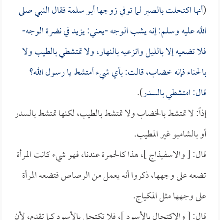
(
أنها اكتحلت بالصبر لما توفي زوجها
أبو سلمة
فقال النبي صلى
الله عليه وسلم: إنه يشب الوجه -يعني: يزيد في نضرة الوجه-
فلا تضعيه إلا بالليل وانزعيه بالنهار، ولا تمتشطي بالطيب ولا
بالحناء فإنه خضاب، قالت: بأي شيء أمتشط يا رسول الله؟
قال: امتشطي بالسدر
).
إذاً: لا تمتشط بالخضاب ولا تمتشط بالطيب، لكنها تمتشط بالسدر
أو بالشامبو غير المطيب.
قال: [ والاسفيذاج ]، هذا كالحمرة عندنا، فهو شيء كانت المرأة
تضعه على وجهها، ذكروا أنه يعمل من الرصاص فتضعه المرأة
على وجهها مثل المكياج.
قال: [ والاكتحال بالأسود ]، فلا تكتحل بالأسود كما تقدم، لأن