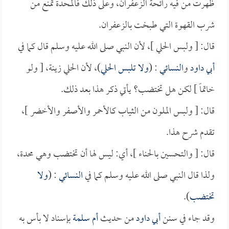
ظهرت من فيه رائحة الزعفران، وعلى ذلك فالمحدة تمنع من
شرب القهوة التي طبخت بالزعفران.
قال: [ ولبس الحلي ]، لأن النبي صلى الله عليه وسلم قال كما في
أبي داود
و
النسائي
: (
ولا تلبس الحلي
)، لأن الحلي زينة، [ ولو
خاتماً ] لكن هل تختضب؟ يأتي ذكر هذا بعد ذلك.
قال: [ ولبس الملون من الثياب كالأحمر والأصفر والأخضر ]،
تقدم شرح هذا.
قال: [ والتحسين بالحناء ]، أي: ليس لها أن تختضب وهي محدة،
ولذا قال النبي صلى الله عليه وسلم كما في
النسائي
: (
ولا
تختضب
).
وقد جاء في سنن
أبي داود
من حديث
أم سلمة
بإسناد لا بأس به