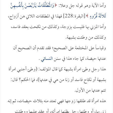
وأما الآية وهو قوله جل وعلا:
وَالْمُطَلَّقَاتُ يَتَرَبَّصْنَ بِأَنفُسِهِنَّ
ثَلاثَةَ قُرُوءٍ
[البقرة:228] فهذا في المطلقات اللاتي هن أزواج،
وأما المزني بها فليست بزوجة، وكذلك من نكحت بعقد فاسد،
وكذلك من وطئت بشبهة.
وقياساً على المختلعة على الصحيح؛ فقد تقدم أن الصحيح أن
عدتها حيضة، كما جاء هذا في سنن
النسائي
.
هذا رجل وطئ امرأة بشبهة كما قال المؤلف: (وطئ أجنبي امرأة
بشبهة أو نكاح فاسد أو زنا من هي في عدتها)، فما الحكم؟ قال:
تتم عدتها من الأول.
هذه امرأة قد طلقها زوجها فهي تعتد منه بثلاث حيضات، ثم إنه
زني بها، أو وطئها رجل يظنها امرأته، أو عقد عليها ووطئت