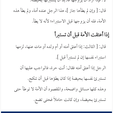
لا. فإذا أراد أن يزوجها فلابد أن يستبرئها بحيضة.
قال: [ وإن لم يطأها جاز ]، هذا الرجل عنده أمة، ولم يطأ هذه
الأمة، فله أن يزوجها قبل الاستبراء؛ لأنه لا يطأ.
إذا أعتقت الأمة قبل أن تستبرأ
قال: [ الثالث: إذا أعتق أمته أو أم ولده أو مات عنها، لزمها
استبراء نفسها إن لم تستبرأ قبل ].
الرجل إذا أعتق أمته فقال: أنت حرة، فالواجب عليها أن
تستبرئ نفسها بحيضة إذا كان يطؤها قبل أن تنكح.
وهذه كلها مسائل واضحة، والمقصود أن الأمة لا توطأ حتى
تستبرئ بحيضة، وإن كانت حاملاً فحتى تضع.