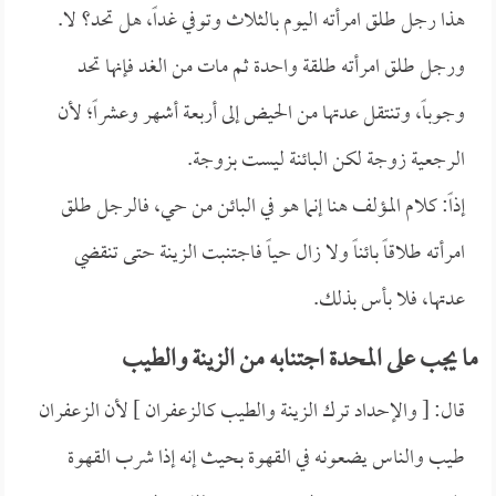
هذا رجل طلق امرأته اليوم بالثلاث وتوفي غداً، هل تحد؟ لا.
ورجل طلق امرأته طلقة واحدة ثم مات من الغد فإنها تحد
وجوباً، وتنتقل عدتها من الحيض إلى أربعة أشهر وعشراً؛ لأن
الرجعية زوجة لكن البائنة ليست بزوجة.
إذاً: كلام المؤلف هنا إنما هو في البائن من حي، فالرجل طلق
امرأته طلاقاً بائناً ولا زال حياً فاجتنبت الزينة حتى تنقضي
عدتها، فلا بأس بذلك.
ما يجب على المحدة اجتنابه من الزينة والطيب
قال: [ والإحداد ترك الزينة والطيب كالزعفران ] لأن الزعفران
طيب والناس يضعونه في القهوة بحيث إنه إذا شرب القهوة