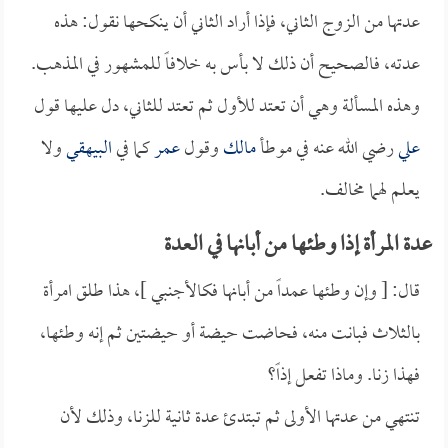
عدتها من الزوج الثاني، فإذا أراد الثاني أن ينكحها نقول: هذه
عدته، فالصحيح أن ذلك لا بأس به خلافاً للمشهور في المذهب.
وهذه المسألة وهي أن تعتد للأول ثم تعتد للثاني، دل عليها قول
علي
رضي الله عنه في موطأ
مالك
وقول
عمر
كما في
البيهقي
ولا
يعلم لهما مخالف.
عدة المرأة إذا وطئها من أبانها في العدة
قال: [ وإن وطئها عمداً من أبانها فكالأجنبي ]، هذا طلق امرأة
بالثلاث فبانت منه، فحاضت حيضة أو حيضتين ثم إنه وطئها،
فهذا زنا. وماذا تفعل إذاً؟
تنتهي من عدتها الأولى ثم تبتدئ عدة ثانية للزنا، وذلك لأن