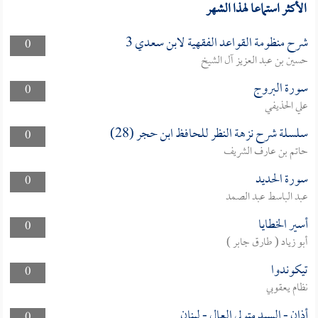
الأكثر استماعا لهذا الشهر
شرح منظومة القواعد الفقهية لابن سعدي 3
0
حسين بن عبد العزيز آل الشيخ
سورة البروج
0
علي الحذيفي
سلسلة شرح نزهة النظر للحافظ ابن حجر (28)
0
حاتم بن عارف الشريف
سورة الحديد
0
عبد الباسط عبد الصمد
أسير الخطايا
0
أبو زياد ( طارق جابر )
تيكوندوا
0
نظام يعقوبي
أذان - السيد متولي العال - لبنان