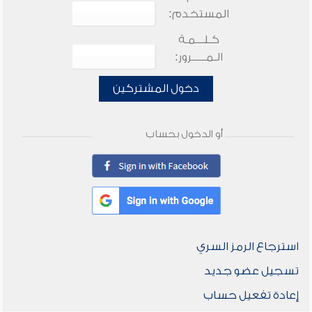
المستخدم:
كـلـــمـة
الـمـــــرور:
دخول المشتركين
أو الدخول بحساب
استرجاع الرمز السري
تسجيل عضو جديد
إعادة تفعيل حساب