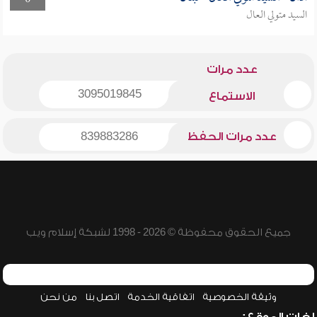
0
السيد متولي العال
عدد مرات
3095019845
الاستماع
عدد مرات الحفظ
839883286
جميع الحقوق محفوظة © 2026 - 1998 لشبكة إسلام ويب
وثيقة الخصوصية
اتفاقية الخدمة
اتصل بنا
من نحن