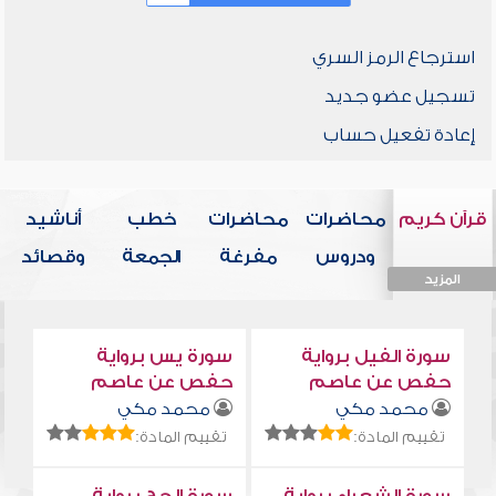
استرجاع الرمز السري
تسجيل عضو جديد
إعادة تفعيل حساب
قرآن كريم
محاضرات
محاضرات
خطب
أناشيد
ودروس
مفرغة
الجمعة
وقصائد
المزيد
المزيد
المزيد
المزيد
المزيد
سورة الفيل برواية
سورة يس برواية
حفص عن عاصم
حفص عن عاصم
محمد مكي
محمد مكي
تقييم المادة:
تقييم المادة: