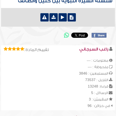
سلسلة السيرة النبوية بين حنين والطائف
راغب السرجاني
تقييم المادة:
معلومات : ---
ملحوظة : ---
المستمعين : 3846
التنزيل : 73537
قراءة: 13248
الرسائل : 5
المقيميّن : 3
في خزائن : 96