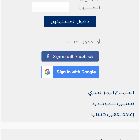
الـمـــــرور:
دخول المشتركين
أو الدخول بحساب
استرجاع الرمز السري
تسجيل عضو جديد
إعادة تفعيل حساب