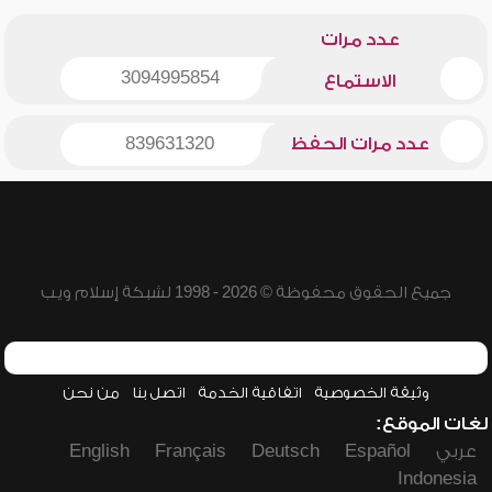
عدد مرات
3094995854
الاستماع
عدد مرات الحفظ
839631320
جميع الحقوق محفوظة © 2026 - 1998 لشبكة إسلام ويب
وثيقة الخصوصية
اتفاقية الخدمة
اتصل بنا
من نحن
لغات الموقع:
عربي
Español
Deutsch
Français
English
Indonesia