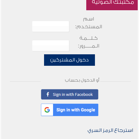
مكتبتك الصوتية
اسم
المستخدم:
كـلـــمـة
الـمـــــرور:
دخول المشتركين
أو الدخول بحساب
استرجاع الرمز السري