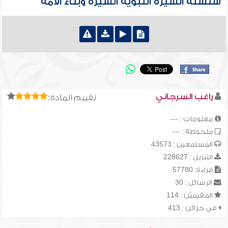
سلسلة السيرة النبوية السيرة وبناء الأمة
راغب السرجاني
تقييم المادة:
معلومات : ---
ملحوظة : ---
المستمعين : 43573
التنزيل : 228627
قراءة: 57780
الرسائل : 30
المقيميّن : 114
في خزائن : 413