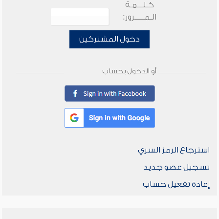
كـلـــمـة
الـمـــــرور:
دخول المشتركين
أو الدخول بحساب
استرجاع الرمز السري
تسجيل عضو جديد
إعادة تفعيل حساب