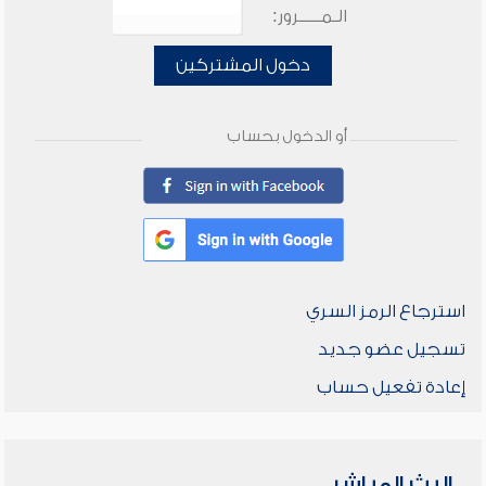
الـمـــــرور:
دخول المشتركين
أو الدخول بحساب
استرجاع الرمز السري
تسجيل عضو جديد
إعادة تفعيل حساب
البث المباشر