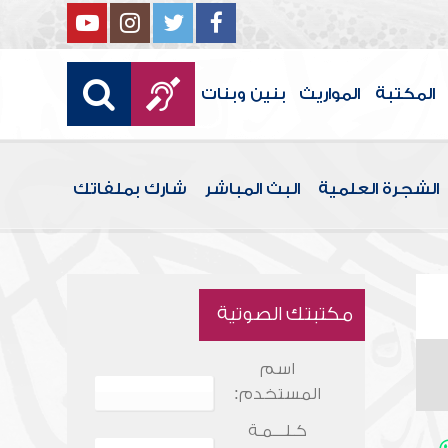
المكتبة
المواريث
بنين وبنات
الشجرة العلمية
البث المباشر
شارك بملفاتك
مكتبتك الصوتية
اسم
المستخدم:
كـلـــمـة