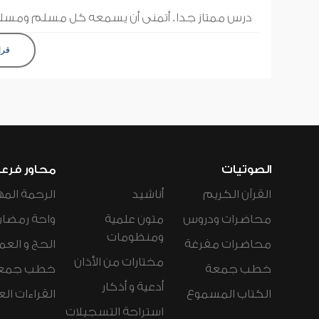
درس ممتاز جدا. أتمنى أن يسمعه كل مسلم ومسل
قرا
الصوتيات
محاور فرع
القرآن الكريم
أناشيد
الرحمة المه
محاضرات ودروس
متون علمية
واحة رمضان
ومنظومات
محاضرات مفرغة
الحج و العم
مختارات من الأذان
خطب جمعة
خطب جمع
أدعية و أذكار
الكتاب المسموع
القراءات ال
استراحة التسجيلات