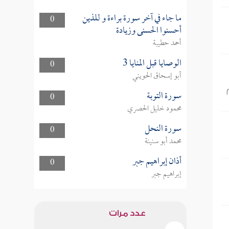
ما جاء في آخر سورة براءة و للذين
0
أحسنوا الحسنى وزيادة
أحمد حطيبة
الوصايا قبل المنايا 3
0
أبو إسحاق الحويني
سورة التوبة
0
محمود خليل الحصري
سورة النحل
0
محمد أبو سنينة
أذان إبراهيم جبر
0
إبراهيم جبر
عدد مرات