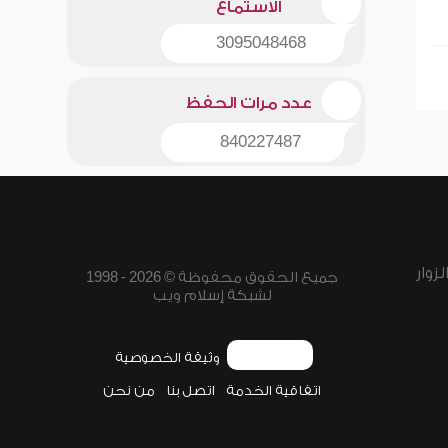
الاستماع
3095048468
عدد مرات الحفظ
840227487
زوار
جميع الحقوق محفوظة © 2026 - 1998
لشبكة إسلام ويب
وثيقة الخصوصية
اتفاقية الخدمة
اتصل بنا
من نحن