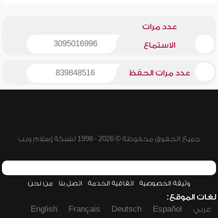
عدد مرات
3095016996
الاستماع
عدد مرات الحفظ
839848516
جميع الحقوق محفوظة © 2026 - 1998 لشبكة إسلام ويب
وثيقة الخصوصية
اتفاقية الخدمة
اتصل بنا
من نحن
لغات الموقع:
عربي
Español
Deutsch
Français
English