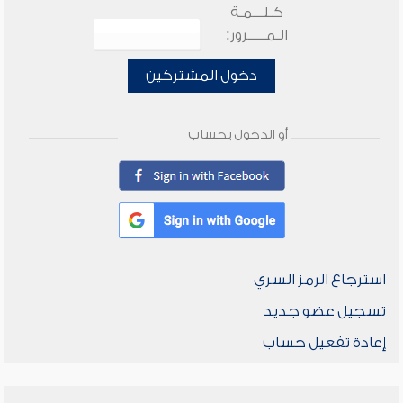
كـلـــمـة
الـمـــــرور:
دخول المشتركين
أو الدخول بحساب
استرجاع الرمز السري
تسجيل عضو جديد
إعادة تفعيل حساب