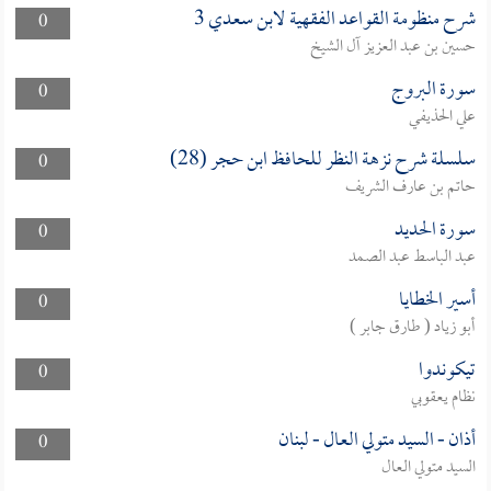
شرح منظومة القواعد الفقهية لابن سعدي 3
0
حسين بن عبد العزيز آل الشيخ
سورة البروج
0
علي الحذيفي
سلسلة شرح نزهة النظر للحافظ ابن حجر (28)
0
حاتم بن عارف الشريف
سورة الحديد
0
عبد الباسط عبد الصمد
أسير الخطايا
0
أبو زياد ( طارق جابر )
تيكوندوا
0
نظام يعقوبي
أذان - السيد متولي العال - لبنان
0
السيد متولي العال