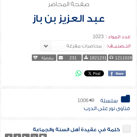
صفحة المحاضر
عبد العزيز بن باز
عدد المواد :
1023
التــصنـيــف:
1211028
1821231
231
مفضلة
سلسلة
1006
فتاوى نور على الدرب
كلمة في عقيدة أهل السنة والجماعة