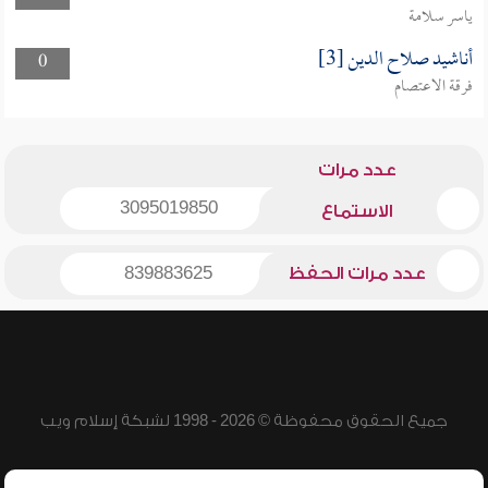
ياسر سلامة
أناشيد صلاح الدين [3]
0
فرقة الاعتصام
عدد مرات
3095019850
الاستماع
عدد مرات الحفظ
839883625
جميع الحقوق محفوظة © 2026 - 1998 لشبكة إسلام ويب