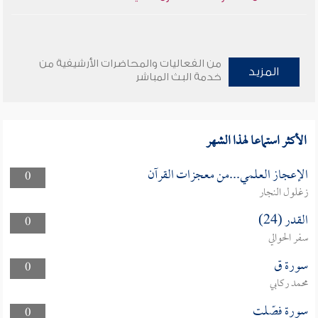
من الفعاليات والمحاضرات الأرشيفية من
المزيد
خدمة البث المباشر
الأكثر استماعا لهذا الشهر
الإعجاز العلمي...من معجزات القرآن
0
زغلول النجار
القدر (24)
0
سفر الحوالي
سورة ق
0
محمد ركابي
سورة فصّلت
0