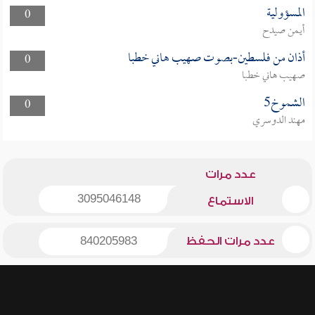
المسؤولية
0
أيمن صيدح
أذان من فلسطين-بصوت صهيب هاني خطبا
0
صهيب هاني خطبا
الشموخ5
0
مهند الدوسري
عدد مرات
3095046148
الاستماع
عدد مرات الحفظ
840205983