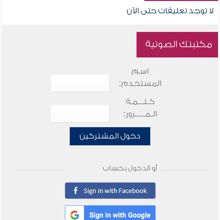
لا توجد تعليقات حتى الآن
مكتبتك الصوتية
اسم
المستخدم:
كـلـــمـة
الـمـــــرور:
دخول المشتركين
أو الدخول بحساب