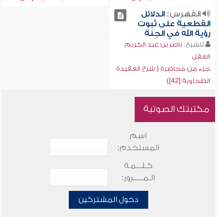
الفهرس:
الدلائل
القطعية على ثبوت
رؤية الله في الجنة
للشيخ:
ناصر بن عبد الكريم
العقل
جزء من محاضرة ( شرح العقيدة
الطحاوية [42])
مكتبتك الصوتية
اسم
المستخدم:
كـلـــمـة
الـمـــــرور:
دخول المشتركين