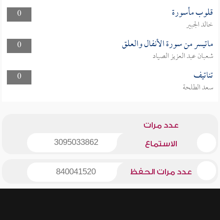
قلوب مأسورة
0
خالد الجبير
ماتيسر من سورة الأنفال والعلق
0
شعبان عبد العزيز الصياد
تناتيف
0
سعد الطلحة
عدد مرات
3095033862
الاستماع
عدد مرات الحفظ
840041520