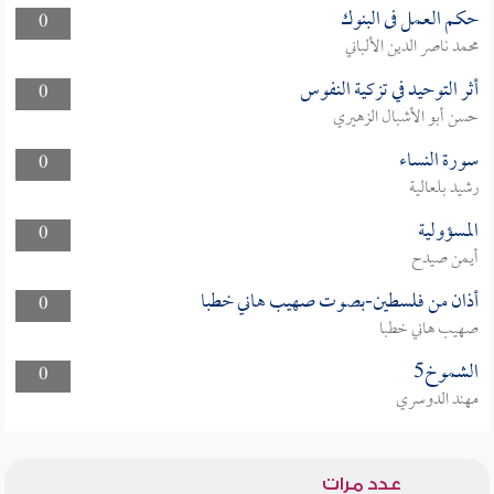
حكم العمل فى البنوك
0
محمد ناصر الدين الألباني
أثر التوحيد في تزكية النفوس
0
حسن أبو الأشبال الزهيري
سورة النساء
0
رشيد بلعالية
المسؤولية
0
أيمن صيدح
أذان من فلسطين-بصوت صهيب هاني خطبا
0
صهيب هاني خطبا
الشموخ5
0
مهند الدوسري
عدد مرات