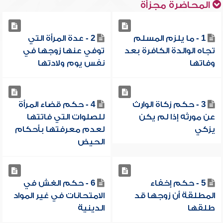
المحاضرة مجزأة
1 - ما يلزم المسلم
2 - عدة المرأة التي
تجاه الوالدة الكافرة بعد
توفي عنها زوجها في
وفاتها
نفس يوم ولادتها
3 - حكم زكاة الوارث
4 - حكم قضاء المرأة
عن مورثه إذا لم يكن
للصلوات التي فاتتها
يزكي
لعدم معرفتها بأحكام
الحيض
5 - حكم إخفاء
6 - حكم الغش في
المطلقة أن زوجها قد
الامتحانات في غير المواد
طلقها
الدينية