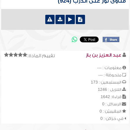
فتاوى نور على الدرب (924)
عبد العزيز بن باز
تقييم المادة:
معلومات : ---
ملحوظة : ---
المستمعين : 173
التنزيل : 1246
قراءة: 1642
الرسائل : 0
المقيميّن : 0
في خزائن : 0