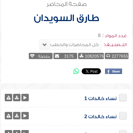
صفحة المحاضر
طارق السويدان
عدد المواد :
8
التــصنـيــف:
2277655
10820576
3175
مفضلة
نساء خالدات 1
نساء خالدات 2