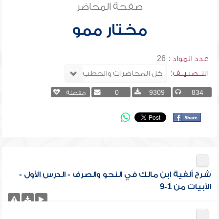
صفحة المحاضر
مختار ممو
عدد المواد :
26
التــصنـيــف:
834
9309
0
مفضلة
شرح ألفية ابن مالك في النحو والصرف - الدرس الأول -
الأبيات من 1-9