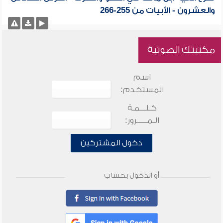
والعشرون - الأبيات من 255-266
مكتبتك الصوتية
اسم
المستخدم:
كـلـــمـة
الـمـــــرور:
دخول المشتركين
أو الدخول بحساب