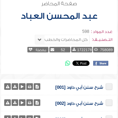
صفحة المحاضر
عبد المحسن العباد
عدد المواد :
598
التــصنـيــف:
758089
1722178
52
مفضلة
شرح سنن أبي داود [001]
شرح سنن أبي داود [002]