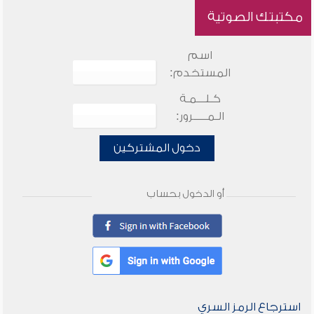
مكتبتك الصوتية
اسم
المستخدم:
كـلـــمـة
الـمـــــرور:
دخول المشتركين
أو الدخول بحساب
استرجاع الرمز السري