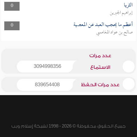
الثريا
0
إبراهيم الجبرين
أعظم ما يحجب العبد عن المعصية
0
صالح بن عواد المغامسي
عدد مرات
3094998356
الاستماع
عدد مرات الحفظ
839654408
جميع الحقوق محفوظة © 2026 - 1998 لشبكة إسلام ويب