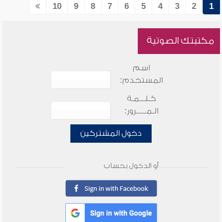
10
9
8
7
6
5
4
3
2
1
مكتبتك الصوتية
اسم
المستخدم:
كـلـــمـة
الـمـــــرور:
دخول المشتركين
أو الدخول بحساب