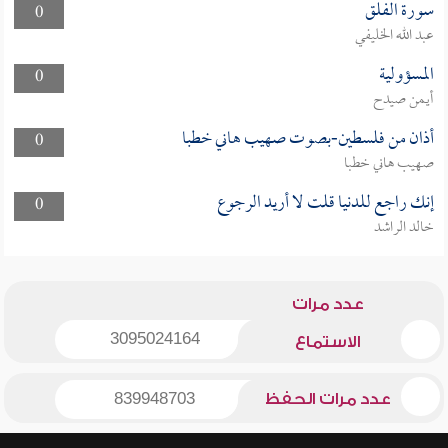
سورة الفلق
0
عبد الله الخليفي
المسؤولية
0
أيمن صيدح
أذان من فلسطين-بصوت صهيب هاني خطبا
0
صهيب هاني خطبا
إنك راجع للدنيا قلت لا أريد الرجوع
0
خالد الراشد
عدد مرات
3095024164
الاستماع
عدد مرات الحفظ
839948703