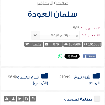
صفحة المحاضر
سلمان العودة
عدد المواد :
585
التــصنـيــف:
1010553
1875604
879
مفضلة
شرح بلوغ
210
شرح العمدة
96
المرام
(الأمالي)
صناعة السعادة