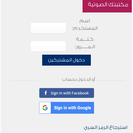
مكتبتك الصوتية
اسم
المستخدم:
كـلـــمـة
الـمـــــرور:
دخول المشتركين
أو الدخول بحساب
استرجاع الرمز السري