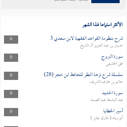
الأكثر استماعا لهذا الشهر
شرح منظومة القواعد الفقهية لابن سعدي 3
0
حسين بن عبد العزيز آل الشيخ
سورة البروج
0
علي الحذيفي
سلسلة شرح نزهة النظر للحافظ ابن حجر (28)
0
حاتم بن عارف الشريف
سورة الحديد
0
عبد الباسط عبد الصمد
أسير الخطايا
0
أبو زياد ( طارق جابر )