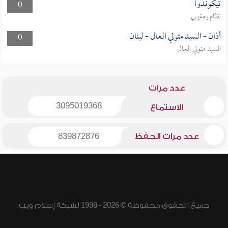
تيكوندوا
0
نظام يعقوبي
أذان - السيد متولي العال - لبنان
0
السيد متولي العال
عدد مرات
3095019368
الاستماع
عدد مرات الحفظ
839872876
جميع الحقوق محفوظة © 2026 - 1998 لشبكة إسلام ويب