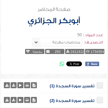
صفحة المحاضر
أبوبكر الجزائري
عدد المواد :
50
التــصنـيــف:
1734354
2411412
250
مفضلة
تفسير سورة السجدة (1)
تفسير سورة السجدة (2)