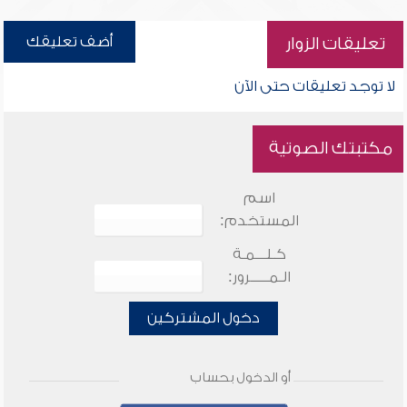
أضف تعليقك
تعليقات الزوار
لا توجد تعليقات حتى الآن
مكتبتك الصوتية
اسم
المستخدم:
كـلـــمـة
الـمـــــرور:
دخول المشتركين
أو الدخول بحساب