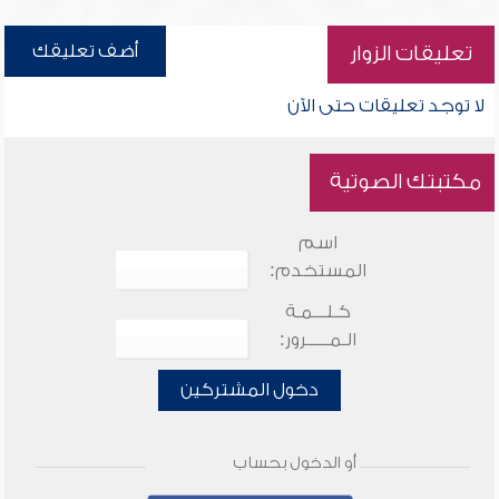
أضف تعليقك
تعليقات الزوار
لا توجد تعليقات حتى الآن
مكتبتك الصوتية
اسم
المستخدم:
كـلـــمـة
الـمـــــرور:
دخول المشتركين
أو الدخول بحساب