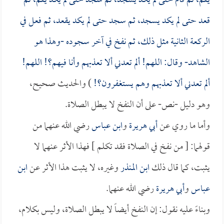
يقم، ثم قام حتى لم يكد يسجد، ثم سجد حتى لم يكد يقم، ثم
قعد حتى لم يكد يسجد، ثم سجد حتى لم يكد يقعد، ثم فعل في
الركعة الثانية مثل ذلك، ثم نفخ في آخر سجوده -وهذا هو
الشاهد- وقال: اللهم! ألم تعدني ألا تعذبهم وأنا فيهم؟! اللهم!
ألم تعدني ألا تعذبهم وهم يستغفرون؟!
) والحديث صحيح،
وهو دليل -نص- على أن النفخ لا يبطل الصلاة.
وأما ما روي عن
أبي هريرة
و
ابن عباس
رضي الله عنهما من
قولهما: [ من نفخ في الصلاة فقد تكلم ] فهذا الأثر عنهما لا
يثبت، كما قال ذلك
ابن المنذر
وغيره، لا يثبت هذا الأثر عن
ابن
عباس
و
أبي هريرة
رضي الله عنهما.
وبناءً عليه نقول: إن النفخ أيضاً لا يبطل الصلاة، وليس بكلام،