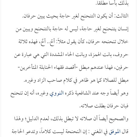
بذلك بأساً مطلقاً.
الثالث: أن يكون التنحنح لغير حاجة بحيث يبين حرفان.
إنسان يتنحنح لغير حاجة، ليس له حاجة بالتنحنح ويبين من
خلال تنحنحه حرفان، كأن يقول مثلاً: أحّ.. أحَّ، فهذه ثلاثة
حروف، بانت الهمزة، وبانت الحاء المشددة التي هي عبارة عن
حرفين، فهذا عندهم مبطل -أقصد فقهاء الحنابلة المتأخرين-
مبطل للصلاة كما هو ظاهر في كلام صاحب الزاد وغيره.
وهو أيضاً وجه عند الشافعية ذكره
النووي
وغيره، أنه إن تنحنح
فبان حرفان بطلت صلاته.
والصحيح أيضاً أن صلاته لا تبطل بذلك، لعدم الدليل؛ ولهذا
قال
الموفق
في المغني : إن النحنحة ليست كلاماً، وتدعو الحاجة