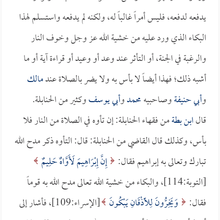
يدفعه لدفعه، فليس أمراً غالباً له، ولكنه لم يدفعه واستسلم لهذا
البكاء الذي ورد عليه من خشية الله عز وجل وخوف النار
والرغبة في الجنة، أو التأثر عند وعد أو وعيد أو قراءة آية أو ما
أشبه ذلك؛ فهذا أيضاً لا بأس به ولا يضر بالصلاة عند
مالك
و
أبي حنيفة
وصاحبيه
محمد
و
أبي يوسف
وكثير من الحنابلة.
قال
ابن بطة
من فقهاء الحنابلة: إن تأوه في الصلاة من النار فلا
بأس، وكذلك قال القاضي من الحنابلة: قال: التأوه ذكر مدح الله
تبارك وتعالى به إبراهيم فقال:
إِنَّ إِبْرَاهِيمَ لَأَوَّاهٌ حَلِيمٌ
[التوبة:114]، والبكاء من خشية الله تعالى مدح الله به قوماً
فقال:
وَيَخِرُّونَ لِلأَذْقَانِ يَبْكُونَ
[الإسراء:109]، فأشار إلى