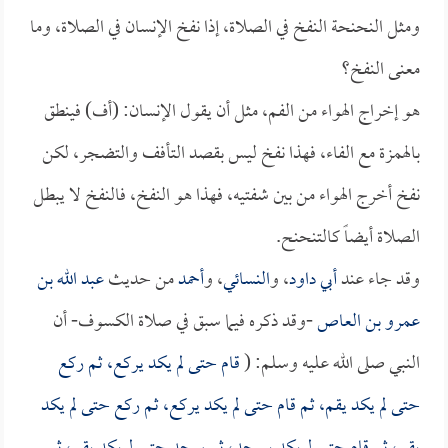
ومثل النحنحة النفخ في الصلاة، إذا نفخ الإنسان في الصلاة، وما
معنى النفخ؟
هو إخراج الهواء من الفم، مثل أن يقول الإنسان: (أف) فينطق
بالهمزة مع الفاء، فهذا نفخ ليس بقصد التأفف والتضجر، لكن
نفخ أخرج الهواء من بين شفتيه، فهذا هو النفخ، فالنفخ لا يبطل
الصلاة أيضاً كالتنحنح.
وقد جاء عند
أبي داود
، و
النسائي
، و
أحمد
من حديث
عبد الله بن
عمرو بن العاص
-وقد ذكره فيما سبق في صلاة الكسوف- أن
النبي صلى الله عليه وسلم: (
قام حتى لم يكد يركع، ثم ركع
حتى لم يكد يقم، ثم قام حتى لم يكد يركع، ثم ركع حتى لم يكد