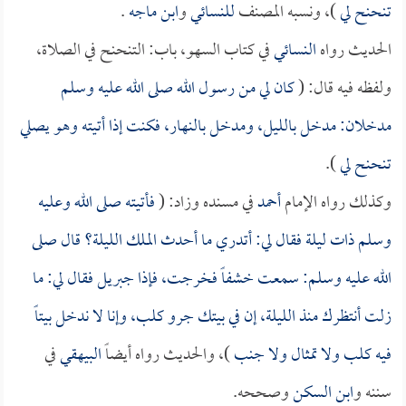
تنحنح لي
)، ونسبه المصنف
للنسائي
و
ابن ماجه
.
الحديث رواه
النسائي
في كتاب السهو، باب: التنحنح في الصلاة،
ولفظه فيه قال: (
كان لي من رسول الله صلى الله عليه وسلم
مدخلان: مدخل بالليل، ومدخل بالنهار، فكنت إذا أتيته وهو يصلي
تنحنح لي
).
وكذلك رواه الإمام
أحمد
في مسنده وزاد: (
فأتيته صلى الله وعليه
وسلم ذات ليلة فقال لي: أتدري ما أحدث الملك الليلة؟ قال صلى
الله عليه وسلم: سمعت خشفاً فخرجت، فإذا جبريل فقال لي: ما
زلت أنتظرك منذ الليلة، إن في بيتك جرو كلب، وإنا لا ندخل بيتاً
فيه كلب ولا تمثال ولا جنب
)، والحديث رواه أيضاً
البيهقي
في
سننه و
ابن السكن
وصححه.