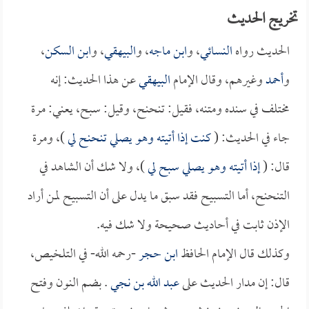
تخريج الحديث
الحديث رواه
النسائي
، و
ابن ماجه
، و
البيهقي
، و
ابن السكن
،
و
أحمد
وغيرهم، وقال الإمام
البيهقي
عن هذا الحديث: إنه
مختلف في سنده ومتنه، فقيل: تنحنح، وقيل: سبح، يعني: مرة
جاء في الحديث: (
كنت إذا أتيته وهو يصلي تنحنح لي
)، ومرة
قال: (
إذا أتيته وهو يصلي سبح لي
)، ولا شك أن الشاهد في
التنحنح، أما التسبيح فقد سبق ما يدل على أن التسبيح لمن أراد
الإذن ثابت في أحاديث صحيحة ولا شك فيه.
وكذلك قال الإمام الحافظ
ابن حجر
-رحمه الله- في التلخيص،
قال: إن مدار الحديث على
عبد الله بن نجي
. بضم النون وفتح