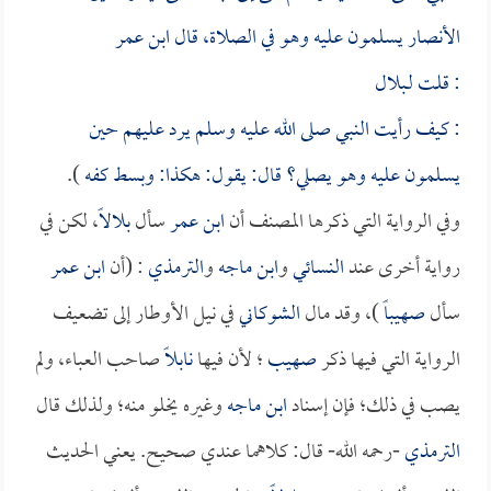
الأنصار يسلمون عليه وهو في الصلاة، قال
ابن عمر
: قلت لـ
بلال
: كيف رأيت النبي صلى الله عليه وسلم يرد عليهم حين
يسلمون عليه وهو يصلي؟ قال: يقول: هكذا: وبسط كفه
).
وفي الرواية التي ذكرها المصنف أن
ابن عمر
سأل
بلالاً
، لكن في
رواية أخرى عند
النسائي
و
ابن ماجه
و
الترمذي
: (أن
ابن عمر
سأل
صهيباً
)، وقد مال
الشوكاني
في نيل الأوطار إلى تضعيف
الرواية التي فيها ذكر
صهيب
؛ لأن فيها
نابلاً
صاحب العباء، ولم
يصب في ذلك؛ فإن إسناد
ابن ماجه
وغيره يخلو منه؛ ولذلك قال
الترمذي
-رحمه الله- قال: كلاهما عندي صحيح. يعني الحديث