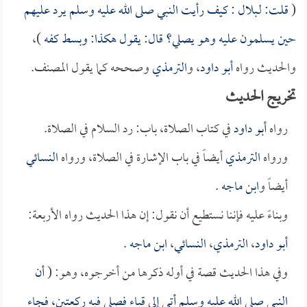
(
قلت: لـ
بلال
: كيف رأيت النبي صلى الله عليه وسلم يرد عليهم
حين يسلمون عليه وهو يصلي؟ قال: يقول هكذا: وبسط كفه
)،
والحديث رواه
أبو داود
، و
الترمذي
وصححه كما يقول المصنف. ‏
تخريج الحديث
رواه
أبو داود
في كتاب الصلاة، باب: رد السلام في الصلاة.
ورواه
الترمذي
أيضاً في باب الإشارة في الصلاة، ورواه
النسائي
أيضاً و
ابن ماجه
.
وبناءً عليه فإننا نستطيع أن نقول: إن هذا الحديث رواه الأربعة:
أبو داود
،
الترمذي
،
النسائي
،
ابن ماجه
.
وفي هذا الحديث قصة في أوله ذكرها من أخرجوه، وهو: (
أن
النبي صلى الله عليه وسلم أتى إلى قباء فصلى فيه ركعتين، فجاء