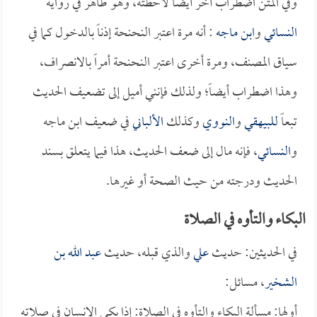
وفي المتن اضطراب آخر أيضاً لاحظته، وهو ظاهر في رواية
النسائي
و
ابن ماجه
: أنه مرة اعتبر النحنحة إذناً بالدخول كما في
سياق المصنف، ومرة أخرى اعتبر النحنحة أمراً بالانصراف،
وهذا اضطراب أيضاً؛ ولذلك فإنني أميل إلى تضعيف الحديث
تبعاً
للبيهقي
و
النووي
وكذلك
الألباني
في ضعيف ابن ماجه
و
النسائي
، فإنه مال إلى ضعف الحديث، هذا فيما يتعلق بسند
الحديث ودرجته من حيث الصحة أو غيرها.
البكاء والتأوه في الصلاة
في الحديثين: حديث
علي
والذي قبله، حديث
عبد الله بن
الشخير
، مسائل:
أولها: مسألة البكاء والتأوه في الصلاة: إذا بكى الإنسان في صلاته