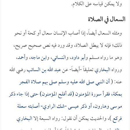
ولا يمكن قياسه على الكلام.
السعال في الصلاة
ومثله السعال أيضاً، إذا أصاب الإنسان سعال أو كحة أو نحو
ذلك؛ فإنه لا يبطل الصلاة، وقد ورد فيه نص صحيح صريح،
وهو ما رواه مسلم و
أبو داود
، و
النسائي
، و
ابن ماجه
، و
أحمد
،
ورواه
البخاري
تعليقاً -أيضاً- عن
عبد الله بن السائب
رضي الله
عنه: (
أن النبي صلى الله عليه وسلم صلى بهم صلاة الفجر
بـمكة، فقرأ سورة المؤمنون (قد أفلح المؤمنون) حتى إذا جاء ذكر
موسى وهارون، أو ذكر عيسى -شك الراوي- أصابته سعلة
فركع
)، والحديث يمكن أن نقول: رواه السبعة إلا
البخاري