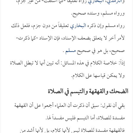
و
الترمذي
،
البخاري
رواه تعليقاً -كما أسلفت- من غير جزم،
ورواه مسلم، وسنده صحيح.
رواه مسلم وإن ذكره
البخاري
تعليقاً من دون جزم، فلعل ذلك
لأمر آخر لا يتعلق بضعف الإسناد، فإن الإسناد -كما ذكرت-
صحيح، بل هو في صحيح
مسلم
.
إذاً: خلاصة الكلام في هذه المسائل: أنه تبين أنها لا تبطل الصلاة
ولا يمكن قياسها على الكلام.
الضحك والقهقهة والتبسم في الصلاة
بقي أن نقول: سبق أن ذكرت أن العلماء أجمعوا على أن القهقهة
مفسدة للصلاة، أما التبسم فليس مفسداً لها.
فالقهقهة مفسدة للصلاة ليس لأنها كلام، بل لأنها أشد من