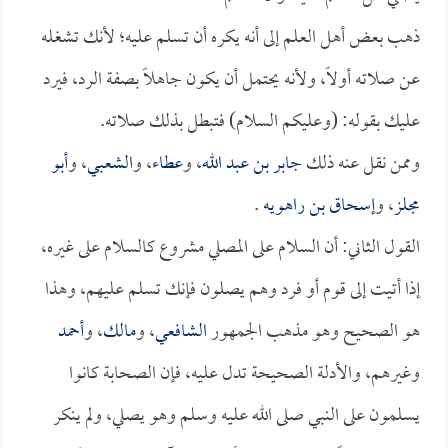
ذهب بعض أهل العلم إلى أنه يكره أن تسلم عليه؛ لأنك تشغله
عن صلاته أولاً، ولأنه يحتمل أن يكون جاهلاً بصفة الرد، فيرد
عليك بقوله: (وعليكم السلام) فتبطل بذلك صلاته.
وممن نقل عنه ذلك
جابر بن عبد الله
، و
عطاء
، و
الشعبي
، و
أبو
مجلز
، و
إسحاق بن راهويه
.
القول الثاني: أن السلام على المصلي مشروع كالسلام على غيره،
إذا أتيت إلى قوم أو فرد وهم يصلون فإنك تسلم عليهم، وهذا
هو الصحيح وهو مذهب الجمهور
الشافعي
، و
مالك
، و
أحمد
وغيرهم، والأدلة الصحيحة تدل عليه، فإن الصحابة كانوا
يسلمون على النبي صلى الله عليه وسلم وهو يصلي، ولم ينكر