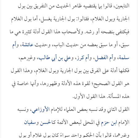
التابعين، قالوا بما يقتضيه ظاهر الحديث من التفريق بين بول
الجارية وبول الغلام، فقالوا: بول الجارية يغسل، أما بول الغلام
فيكتفى بنضحه أو رشه. ولأصحاب هذا القول أدلة كثيرة هي ما
سبق، أو ما سبق بعضه من حديث الباب، وحديث
عائشة
، و
أم
سلمة
، و
أم الفضل
، و
أم كرز
، و
علي بن أبي طالب
، وغيرهم،
فكلها أدلة على الفرق بين بول الجارية وبول الغلام، وهذا القول
هو القول الصحيح؛ لقوة هذه الأدلة وظهورها، وأنها خاصة في
هذه المسألة. هذا القول الأول.
القول الثاني وقد نسبه بعض العلماء للإمام
الأوزاعي
، ونسبه
الإمام
ابن حزم
في المحلى لبعض الأئمة كـ
الحسن
و
سفيان
وغيرهما، قالوا بأن الحكم واحد سواءً كان بول غلام أو بول