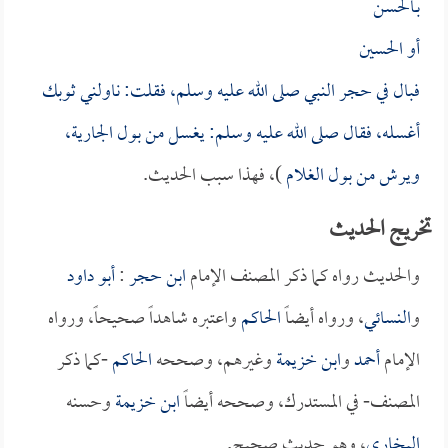
بـ
الحسن
أو
الحسين
فبال في حجر النبي صلى الله عليه وسلم، فقلت: ناولني ثوبك
أغسله، فقال صلى الله عليه وسلم: يغسل من بول الجارية،
ويرش من بول الغلام
)، فهذا سبب الحديث.
تخريج الحديث
والحديث رواه كما ذكر المصنف الإمام
ابن حجر
:
أبو داود
و
النسائي
، ورواه أيضاً
الحاكم
واعتبره شاهداً صحيحاً، ورواه
الإمام
أحمد
و
ابن خزيمة
وغيرهم، وصححه
الحاكم
-كما ذكر
المصنف- في المستدرك، وصححه أيضاً
ابن خزيمة
وحسنه
البخاري
، وهو حديث صحيح.