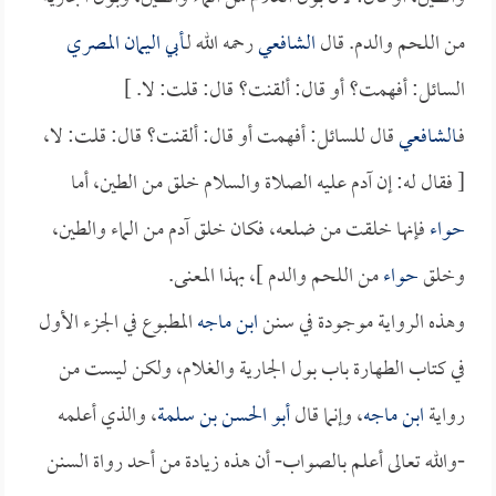
من اللحم والدم. قال
الشافعي
رحمه الله لـ
أبي اليمان المصري
السائل: أفهمت؟ أو قال: ألقنت؟ قال: قلت: لا. ]
فـ
الشافعي
قال للسائل: أفهمت أو قال: ألقنت؟ قال: قلت: لا،
[ فقال له: إن آدم عليه الصلاة والسلام خلق من الطين، أما
حواء
فإنها خلقت من ضلعه، فكان خلق آدم من الماء والطين،
وخلق
حواء
من اللحم والدم ]، بهذا المعنى.
وهذه الرواية موجودة في سنن
ابن ماجه
المطبوع في الجزء الأول
في كتاب الطهارة باب بول الجارية والغلام، ولكن ليست من
رواية
ابن ماجه
، وإنما قال
أبو الحسن بن سلمة
، والذي أعلمه
-والله تعالى أعلم بالصواب- أن هذه زيادة من أحد رواة السنن