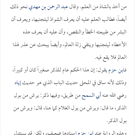
من أخذ بالشاذ من العلم. وقال
عبد الرحمن بن مهدي
نحو ذلك
أيضاً، فطالب العلم عليه أن يعرف الشواذ ليتجنبها، ويعرف أن
البشر من طبيعته الخطأ والنقص، وأن عليه أن يعرف هذه
الأخطاء ليتجنبها ويتقي زلة العالم، وأيضاً يبحث عن عذر لهذا
العالم فلا يقع فيه.
فـ
ابن حزم
يقول: إن هذا الحكم عام للذكر صغيراً كان أو كبيراً،
وذلك لأنه ساق في المحلى حديث الباب الذي هو حديث
إياد
رضي الله عنه
أبي السمح
من طريق، وفيها ذكر: يرش من بول
الذكر، ما قال: ويرش من بول الغلام كما هنا، قال: ويرش من
بول الذكر.
وهذه الرواية عند
ابن حزم
إسنادها ضعيف، ولكن قد يستدل