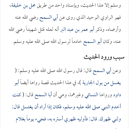
وسلم إلا هذا الحديث، وبإسناد واحد من طريق
محل بن خليفة
،
فهو الراوي الوحيد الذي روى عن
أبي السمح
رضي الله عنه
وأرضاه، وذكر
أبو عمر بن عبد البر
أنه لعله قتل شهيداً رضي الله
عنه، وكان
أبو السمح
خادماً لرسول الله صلى الله عليه وسلم.
سبب ورود الحديث
وعن
أبي السمح
قال: قال رسول الله صلى الله عليه وسلم: (
يغسل من بول الجارية
)، في هذا الحديث قصة رواها أيضاً
أبو
داود
ورواها
النسائي
وغيرهما، وهي أن
أبا السمح
قال: (
كنت
أخدم النبي صلى الله عليه وسلم، فكان إذا أراد أن يغتسل قال:
ولني ظهرك. قال: فأوليه ظهري أستره به، فجيء يوماً بغلام