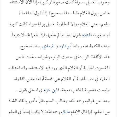
وجوب الغسل، سواءً كانت صغيرة أو كبيرة، إذاً الآن الاستثناء
خاص ببول الغلام فقط، هذا صحيح؟ إذاً نقول: هذا ما لم
يطعم، يعني الغلام، وإلا فالجارية يغسل بولها سواء كانت كبيرة
أو صغيرة، فـ
قتادة
يقول: هذا ما لم يطعما، فإذا طعما غسلا جميعاً.
وهذه الكلمة عنه رواها
أبو داود
و
الترمذي
بسند صحيح.
هذه الألفاظ الواردة في حديث الباب وشواهده تحدد لنا من
المقصود بالجارية أو الغلام الذي ورد فيه الاستثناء، وقد اختلف
العلماء في حد الجارية أو الغلام على خمسة آراء لبعض الفقهاء
وليست منسوبة لمذاهب معينة، فـ
ابن حزم
في المحلى يقول ..
وهذا من غرائبه رحمه الله، وطالب العلم دائماً مأمور باتقاء الشاذ
من العلم، كما قال الإمام
مالك
رحمه الله: لا يكون إماماً في العلم