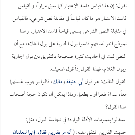
نقول: إن هذا قياس فاسد الاعتبار كما سبق مراراً، والقياس
فاسد الاعتبار هو ما كان قياساً في مقابلة نص شرعي، فالقياس
في مقابلة النص الشرعي يسمى قياساً فاسد الاعتبار، وهذا
نموذج آخر له، فهم قاسوا بول الجارية على بول الغلام، مع أن
النص ثبت في أحاديث كثيرة صحيحة بالتفريق بين بول الجارية
وبول الغلام، فهذا القول إذاً قول ضعيف.
القول الثالث: هو قول
أبي حنيفة
و
مالك
، قالوا بوجوب غسلهما
معاً، سواءً طعما أو لم يطعما. وماذا يمكن أن تكون حجة أصحاب
هذا القول؟
استدلوا بعمومات الأدلة الواردة في نجاسة البول، مثل:
حديث القبرين المتفق عليه: (
أنه مر بقبرين فقال: إنهما ليعذبان