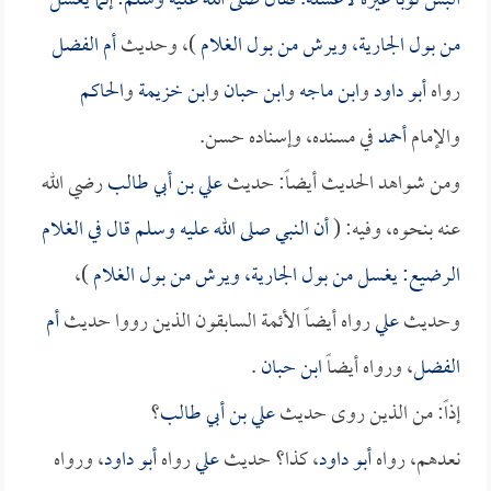
البس ثوباً غيره لأغسله. فقال صلى الله عليه وسلم: إنما يغسل
من بول الجارية، ويرش من بول الغلام
)، وحديث
أم الفضل
رواه
أبو داود
و
ابن ماجه
و
ابن حبان
و
ابن خزيمة
و
الحاكم
والإمام
أحمد
في مسنده، وإسناده حسن.
ومن شواهد الحديث أيضاً: حديث
علي بن أبي طالب
رضي الله
عنه بنحوه، وفيه: (
أن النبي صلى الله عليه وسلم قال في الغلام
الرضيع: يغسل من بول الجارية، ويرش من بول الغلام
)،
وحديث
علي
رواه أيضاً الأئمة السابقون الذين رووا حديث
أم
الفضل
، ورواه أيضاً
ابن حبان
.
إذاً: من الذين روى حديث
علي بن أبي طالب
؟
نعدهم، رواه
أبو داود
، كذا؟ حديث
علي
رواه
أبو داود
، ورواه