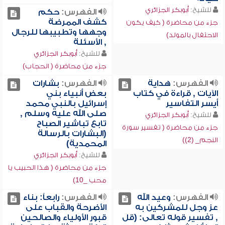
للشيخ:
أبوبكر الجزائري
الفهرس:
حكم
كشف الممرضة
جزء من محاضرة ( كيف يكون
وجهها وتطبيبها للرجال
الاحتفال بالمولد)
, الأسئلة
للشيخ:
أبوبكر الجزائري
جزء من محاضرة ( الحجاب)
الفهرس:
هداية
الفهرس:
بشارات
الآيات , قراءة في كتاب
بعض أنبياء بني
أيسر التفاسير
إسرائيل بالنبي محمد
صلى الله عليه وسلم ,
للشيخ:
أبوبكر الجزائري
تابع تباشير الصباح
جزء من محاضرة ( تفسير سورة
(البشارات بالرسالة
النجم_ (2))
المحمدية)
للشيخ:
أبوبكر الجزائري
جزء من محاضرة ( هذا الحبيب يا
محب _10)
الفهرس:
وعيد الله
الفهرس:
رابعاً: بناء
عز وجل للمشركين به
الأضرحة والقباب على
, تفسير قوله تعالى: (قل
قبور الأولياء والصالحين