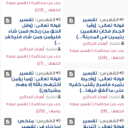
جزء من محاضرة ( تفسير سورة
الكهف _ (13))
الفهرس:
تفسير
الفهرس:
تفسير
قوله تعالى: (وأما
قوله تعالى: (وقل
الجدار فكان لغلامين
الحق من ربكم فمن شاء
يتيمين في المدينة...)
فليؤمن ومن شاء فليكفر
...)
للشيخ:
أبوبكر الجزائري
للشيخ:
أبوبكر الجزائري
جزء من محاضرة ( تفسير سورة
جزء من محاضرة ( تفسير سورة
الكهف _ (16))
الكهف _ (7))
الفهرس:
تفسير
الفهرس:
تفسير
قوله تعالى: (وأحيط
قوله تعالى: (وما يؤمن
بثمره فأصبح يقلب كفيه
أكثرهم بالله إلا وهم
على ما أنفق فيها...)
مشركون)
للشيخ:
أبوبكر الجزائري
للشيخ:
أبوبكر الجزائري
جزء من محاضرة ( تفسير سورة
جزء من محاضرة ( تفسير سورة
الكهف _ (9))
يوسف _ (23))
الفهرس:
تفسير
الفهرس:
ملخص
قوله تعالى: (تنزيلاً
لما جاء في تفسير