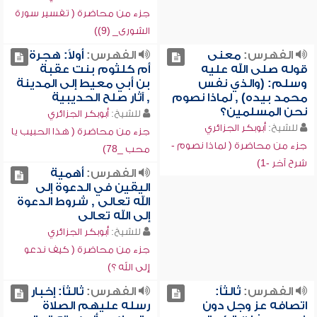
جزء من محاضرة ( تفسير سورة
الشورى_ (9))
الفهرس:
معنى
الفهرس:
أولاً: هجرة
قوله صلى الله عليه
أم كلثوم بنت عقبة
وسلم: (والذي نفس
بن أبي معيط إلى المدينة
محمد بيده) , لماذا نصوم
, آثار صلح الحديبية
نحن المسلمين؟
للشيخ:
أبوبكر الجزائري
للشيخ:
أبوبكر الجزائري
جزء من محاضرة ( هذا الحبيب يا
جزء من محاضرة ( لماذا نصوم -
محب _78)
شرح آخر -1)
الفهرس:
أهمية
اليقين في الدعوة إلى
الله تعالى , شروط الدعوة
إلى الله تعالى
للشيخ:
أبوبكر الجزائري
جزء من محاضرة ( كيف ندعو
إلى الله ؟)
الفهرس:
ثالثاً:
الفهرس:
ثالثاً: إخبار
اتصافه عز وجل دون
رسله عليهم الصلاة