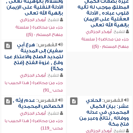
غيره بصفات الكمال
والسلام بألوهيته تعالى ,
المطلق موجب له تأليه
الأدلة النقلية على الإيمان
قلوب عباده , الأدلة
بإلهية الله تعالى
العقلية على الإيمان
للشيخ:
أبوبكر الجزائري
بإلهية الله تعالى
جزء من محاضرة ( سلسلة
للشيخ:
أبوبكر الجزائري
منهاج المسلم - (5))
جزء من محاضرة ( سلسلة
الفهرس:
هرع أبي
منهاج المسلم - (5))
سفيان إلى المدينة
لتمديد الصلح والاعتذار عما
وقع , غزوة الفتح (فتح
مكة)
للشيخ:
أبوبكر الجزائري
جزء من محاضرة ( هذا الحبيب يا
محب _91)
الفهرس:
الحادي
الفهرس:
عدم إرثه ,
عشر: بيان الكمال
الخصائص المحمدية
المحمدي في عدله
للشيخ:
أبوبكر الجزائري
ووفائه , نتائج وعبر من
جزء من محاضرة ( هذا الحبيب يا
فتح مكة
محب _119)
للشيخ:
أبوبكر الجزائري