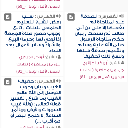
الرحمن لأهل الإيمان _59)
الفهرس:
الصدقة
الفهرس:
سبب
عند المناجاة لم
رفض الشيخ التعليم
يفعلها إلا علي بن أبي
الجامعي للبنات , تابع
طالب ثم نسخت , بيان
وجوب حضور صلاة الجمعة
حكم مناجاة الرسول
إذا نودي لها وحرمة البيع
صلى الله عليه وسلم
والشراء وسائر الأعمال بعد
وتقديم صدقة قبلها
النداء
ونسخ ذلك تخفيفاً
للشيخ:
أبوبكر الجزائري
للشيخ:
أبوبكر الجزائري
جزء من محاضرة ( نداءات
جزء من محاضرة ( نداءات
الرحمن لأهل الإيمان _91)
الرحمن لأهل الإيمان _81)
الفهرس:
حقيقة
الغيب وبيان وجوب
التوسل إلى الله عالم
الغيب بما شرع , تفسير
قوله تعالى: (ولله غيب
السموات والأرض وما أمر
الساعة إلا كلمح البصر أو
هو أقرب ...)
للشيخ:
أبوبكر الجزائري