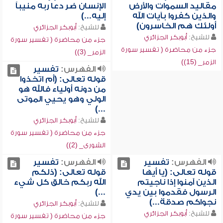
مقاليد السموات والأرض
الإنسان ضر دعا ربه منيباً
والذين كفروا بآيات الله
إليه...)
أولئك هم الخاسرون)
للشيخ:
أبوبكر الجزائري
للشيخ:
أبوبكر الجزائري
جزء من محاضرة ( تفسير سورة
جزء من محاضرة ( تفسير سورة
الزمر_ (3))
الزمر_ (15))
الفهرس:
تفسير
قوله تعالى: (أم اتخذوا
من دونه أولياء فالله هو
الولي وهو يحيي الموتى
...)
للشيخ:
أبوبكر الجزائري
جزء من محاضرة ( تفسير سورة
الشورى_ (2))
الفهرس:
تفسير
الفهرس:
تفسير
قوله تعالى: (يا أيها
قوله تعالى: (ذلكم
الذين آمنوا إذا ناجيتم
الله ربكم خالق كل شيء
الرسول فقدموا بين يدي
...)
نجواكم صدقة...)
للشيخ:
أبوبكر الجزائري
للشيخ:
أبوبكر الجزائري
جزء من محاضرة ( تفسير سورة