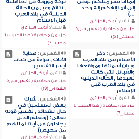
إنما أنا بشر مثلكم يوحى
تركة موروثة عن الجاهلية
إلي أنما إلهكم إله واحد
, نتائج وعبر من الحالة
...)
الدينية في بلاد العرب
قبل الإسلام
للشيخ:
أبوبكر الجزائري
للشيخ:
أبوبكر الجزائري
جزء من محاضرة ( تفسير سورة
جزء من محاضرة ( هذا الحبيب يا
فصلت_ (2))
محب _7)
الفهرس:
ذكر
الفهرس:
هداية
الأصنام في بلاد العرب
الآيات , قراءة في كتاب
وبيان أسمائها ومواقعها
أيسر التفاسير
والقبائل التي كانت
للشيخ:
أبوبكر الجزائري
تعبدها , الحالة الدينية
جزء من محاضرة ( تفسير سورة
في بلاد العرب قبل
الشورى_ (9))
الإسلام
للشيخ:
أبوبكر الجزائري
الفهرس:
شرك
بعض المسلمين في
جزء من محاضرة ( هذا الحبيب يا
حال الشدائد , تفسير قوله
محب _7)
تعالى: (ويعلم الذين
يجادلون في آياتنا ما لهم
من محيص)
للشيخ:
أبوبكر الجزائري