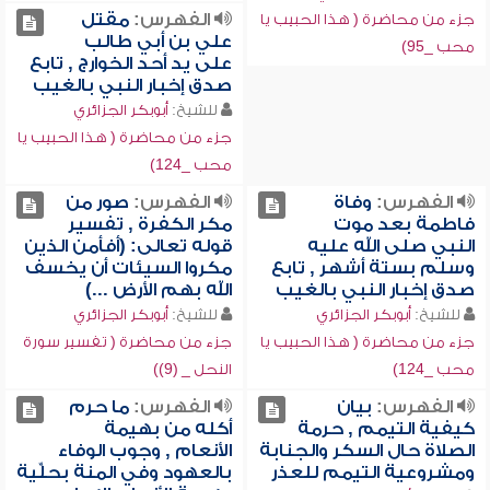
الفهرس:
مقتل
جزء من محاضرة ( هذا الحبيب يا
علي بن أبي طالب
محب _95)
على يد أحد الخوارج , تابع
صدق إخبار النبي بالغيب
للشيخ:
أبوبكر الجزائري
جزء من محاضرة ( هذا الحبيب يا
محب _124)
الفهرس:
وفاة
الفهرس:
صور من
فاطمة بعد موت
مكر الكفرة , تفسير
النبي صلى الله عليه
قوله تعالى: (أفأمن الذين
وسلم بستة أشهر , تابع
مكروا السيئات أن يخسف
صدق إخبار النبي بالغيب
الله بهم الأرض ...)
للشيخ:
أبوبكر الجزائري
للشيخ:
أبوبكر الجزائري
جزء من محاضرة ( هذا الحبيب يا
جزء من محاضرة ( تفسير سورة
محب _124)
النحل _ (9))
الفهرس:
بيان
الفهرس:
ما حرم
كيفية التيمم , حرمة
أكله من بهيمة
الصلاة حال السكر والجنابة
الأنعام , وجوب الوفاء
ومشروعية التيمم للعذر
بالعهود وفي المنة بحلِّية