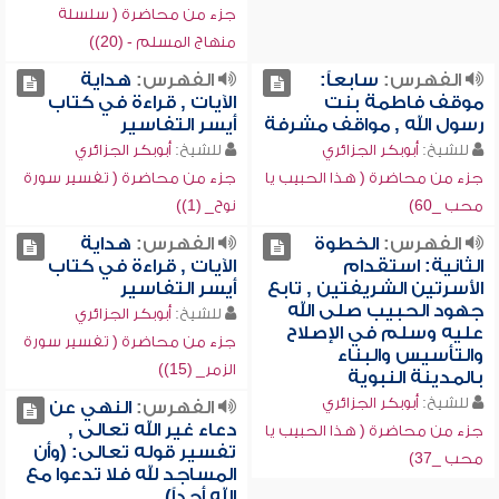
جزء من محاضرة ( سلسلة
منهاج المسلم - (20))
الفهرس:
سابعاً:
الفهرس:
هداية
موقف فاطمة بنت
الآيات , قراءة في كتاب
رسول الله , مواقف مشرفة
أيسر التفاسير
للشيخ:
أبوبكر الجزائري
للشيخ:
أبوبكر الجزائري
جزء من محاضرة ( هذا الحبيب يا
جزء من محاضرة ( تفسير سورة
محب _60)
نوح_ (1))
الفهرس:
الخطوة
الفهرس:
هداية
الثانية: استقدام
الآيات , قراءة في كتاب
الأسرتين الشريفتين , تابع
أيسر التفاسير
جهود الحبيب صلى الله
للشيخ:
أبوبكر الجزائري
عليه وسلم في الإصلاح
جزء من محاضرة ( تفسير سورة
والتأسيس والبناء
الزمر_ (15))
بالمدينة النبوية
للشيخ:
أبوبكر الجزائري
الفهرس:
النهي عن
دعاء غير الله تعالى ,
جزء من محاضرة ( هذا الحبيب يا
تفسير قوله تعالى: (وأن
محب _37)
المساجد لله فلا تدعوا مع
الله أحداً)