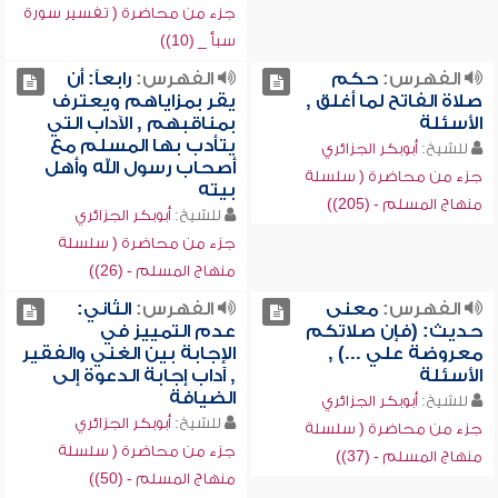
جزء من محاضرة ( تفسير سورة
سبأ _ (10))
الفهرس:
حكم
الفهرس:
رابعاً: أن
صلاة الفاتح لما أغلق ,
يقر بمزاياهم ويعترف
الأسئلة
بمناقبهم , الآداب التي
يتأدب بها المسلم مع
للشيخ:
أبوبكر الجزائري
أصحاب رسول الله وأهل
جزء من محاضرة ( سلسلة
بيته
منهاج المسلم - (205))
للشيخ:
أبوبكر الجزائري
جزء من محاضرة ( سلسلة
منهاج المسلم - (26))
الفهرس:
معنى
الفهرس:
الثاني:
حديث: (فإن صلاتكم
عدم التمييز في
معروضة علي ...) ,
الإجابة بين الغني والفقير
الأسئلة
, آداب إجابة الدعوة إلى
الضيافة
للشيخ:
أبوبكر الجزائري
للشيخ:
أبوبكر الجزائري
جزء من محاضرة ( سلسلة
جزء من محاضرة ( سلسلة
منهاج المسلم - (37))
منهاج المسلم - (50))