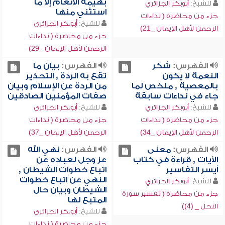
بهيمة الأنعام إلا ما
للشيخ:
أبوبكر الجزائري
استثني منها
جزء من محاضرة ( نداءات
للشيخ:
أبوبكر الجزائري
الرحمن لأهل الإيمان _21)
جزء من محاضرة ( نداءات
الرحمن لأهل الإيمان _29)
الفهرس:
شكر
الفهرس:
بيان ما
النعمة لا يكون
تقع به الردة , التحذير
بالمعصية , ملخص لما
من الردة عن الإسلام وبيان
جاء في نداءات سابقة
صفات المؤمنين الصادقين
للشيخ:
أبوبكر الجزائري
للشيخ:
أبوبكر الجزائري
جزء من محاضرة ( نداءات
جزء من محاضرة ( نداءات
الرحمن لأهل الإيمان _34)
الرحمن لأهل الإيمان _37)
الفهرس:
معنى
الفهرس:
نهي الله
الآيات , قراءة في كتاب
عز وجل لعباده عن
أيسر التفاسير
اتباع خطوات الشيطان ,
النهي عن اتباع خطوات
للشيخ:
أبوبكر الجزائري
الشيطان وبيان حال
جزء من محاضرة ( تفسير سورة
المتبع لها
النحل _ (4))
للشيخ:
أبوبكر الجزائري
جزء من محاضرة ( نداءات