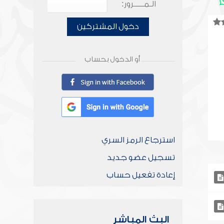
الـمـــــرور:
دخول المشتركين
أو الدخول بحساب
استرجاع الرمز السري
تسجيل عضو جديد
إعادة تفعيل حساب
البث المباشر