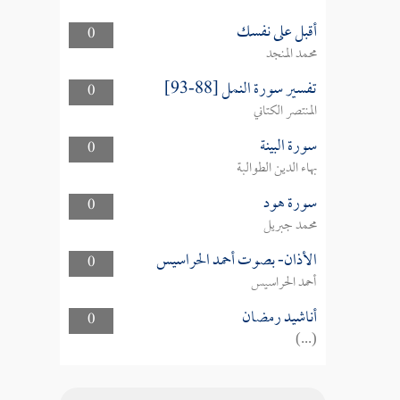
أقبل على نفسك
0
محمد المنجد
تفسير سورة النمل [88-93]
0
المنتصر الكتاني
سورة البينة
0
بهاء الدين الطوالبة
سورة هود
0
محمد جبريل
الأذان- بصوت أحمد الحراسيس
0
أحمد الحراسيس
أناشيد رمضان
0
(...)