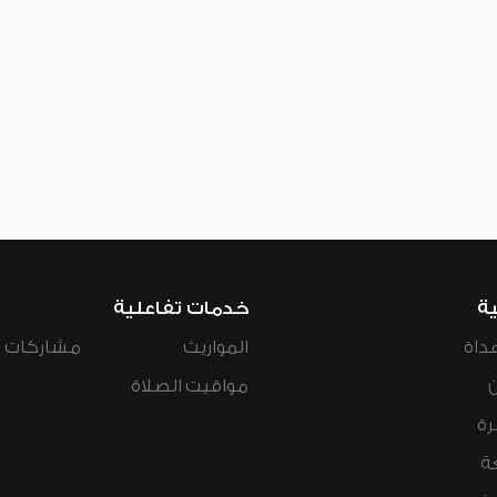
ية
خدمات تفاعلية
داة
المواريث
مشاركات ال
مواقيت الصلاة
رة
ة