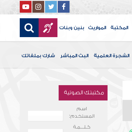
المكتبة
المواريث
بنين وبنات
الشجرة العلمية
البث المباشر
شارك بملفاتك
مكتبتك الصوتية
اسم
المستخدم:
كـلـــمـة