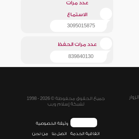
عدد مرات
الاستماع
3095015875
عدد مرات الحفظ
839840130
زوار
جميع الحقوق محفوظة © 2026 - 1998
لشبكة إسلام ويب
وثيقة الخصوصية
اتفاقية الخدمة
اتصل بنا
من نحن