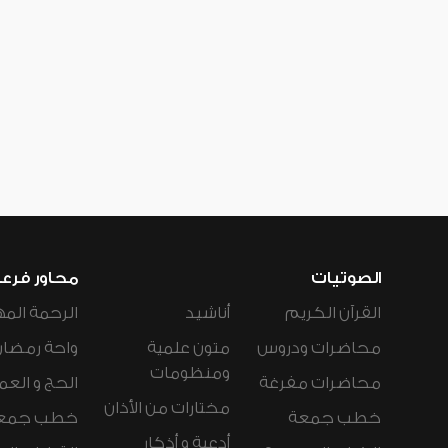
الصوتيات
محاور فرع
القرآن الكريم
أناشيد
الرحمة المه
محاضرات ودروس
متون علمية
واحة رمضان
ومنظومات
محاضرات مفرغة
الحج و العم
مختارات من الأذان
خطب جمعة
خطب جمع
أدعية و أذكار