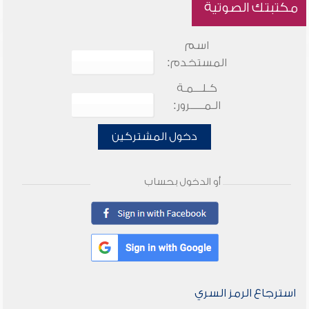
مكتبتك الصوتية
اسم
المستخدم:
كـلـــمـة
الـمـــــرور:
دخول المشتركين
أو الدخول بحساب
استرجاع الرمز السري