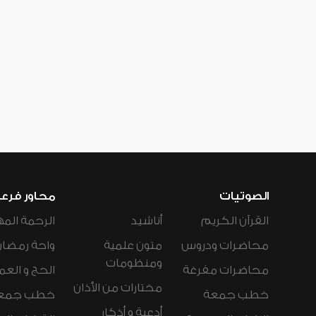
الصوتيات
محاور فرع
القرآن الكريم
أناشيد
الرحمة المه
محاضرات ودروس
متون علمية
واحة رمضان
ومنظومات
محاضرات مفرغة
الحج و العم
مختارات من الأذان
خطب جمعة
خطب جمع
أدعية و أذكار