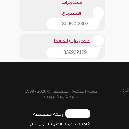
عدد مرات
الاستماع
3095022302
عدد مرات الحفظ
839922129
زوار
جميع الحقوق محفوظة © 2026 - 1998
لشبكة إسلام ويب
وثيقة الخصوصية
اتفاقية الخدمة
اتصل بنا
من نحن