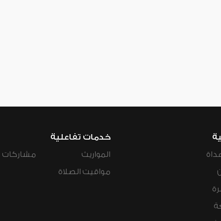
ية
خدمات تفاعلية
داة
المواريث
مشاركات ال
مواقيت الصلاة
رة
ة