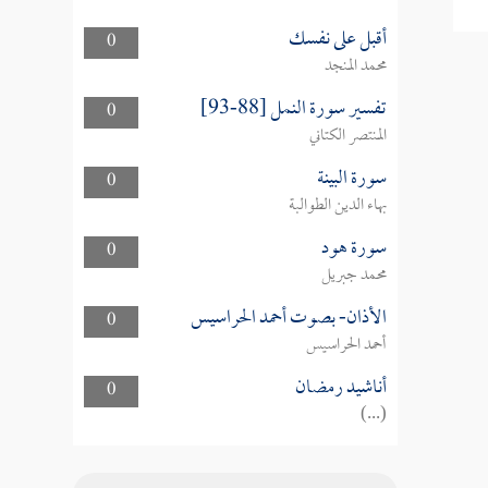
أقبل على نفسك
0
محمد المنجد
تفسير سورة النمل [88-93]
0
المنتصر الكتاني
سورة البينة
0
بهاء الدين الطوالبة
سورة هود
0
محمد جبريل
الأذان- بصوت أحمد الحراسيس
0
أحمد الحراسيس
أناشيد رمضان
0
(...)