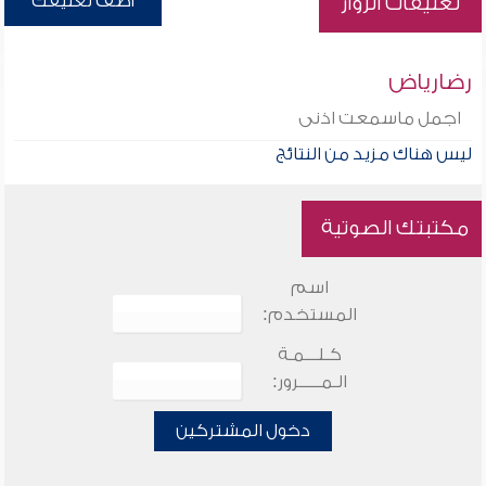
أضف تعليقك
تعليقات الزوار
رضارياض
اجمل ماسمعت اذنى
ليس هناك مزيد من النتائج
مكتبتك الصوتية
اسم
المستخدم:
كـلـــمـة
الـمـــــرور:
دخول المشتركين