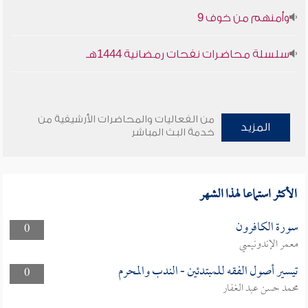
وأمنهم من خوف 9
سلسلة محاضرات نفحات رمضانية 1444هـ
من الفعاليات والمحاضرات الأرشيفية من
المزيد
خدمة البث المباشر
الأكثر استماعا لهذا الشهر
سورة الكافرون
0
معمر الإندونيسي
تيسير أصول الفقه للمبتدئين - الندب والمحرم
0
محمد حسن عبد الغفار