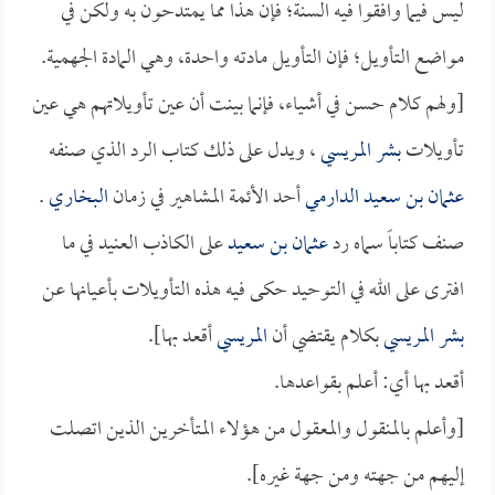
ليس فيما وافقوا فيه السنة؛ فإن هذا مما يمتدحون به ولكن في
مواضع التأويل؛ فإن التأويل مادته واحدة، وهي المادة الجهمية.
[ولهم كلام حسن في أشياء، فإنما بينت أن عين تأويلاتهم هي عين
تأويلات
بشر المريسي
، ويدل على ذلك كتاب الرد الذي صنفه
عثمان بن سعيد الدارمي
أحد الأئمة المشاهير في زمان
البخاري
.
صنف كتاباً سماه رد
عثمان بن سعيد
على الكاذب العنيد في ما
افترى على الله في التوحيد حكى فيه هذه التأويلات بأعيانها عن
بشر المريسي
بكلام يقتضي أن
المريسي
أقعد بها].
أقعد بها أي: أعلم بقواعدها.
[وأعلم بالمنقول والمعقول من هؤلاء المتأخرين الذين اتصلت
إليهم من جهته ومن جهة غيره].