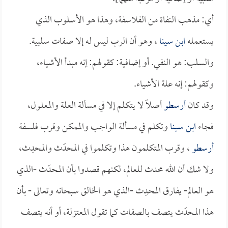
أي: مذهب النفاة من الفلاسفة، وهذا هو الأسلوب الذي
يستعمله
ابن سينا
، وهو أن الرب ليس له إلا صفات سلبية.
والسلب: هو النفي. أو إضافية: كقولهم: إنه مبدأ الأشياء،
وكقولهم: إنه علة الأشياء.
وقد كان
أرسطو
أصلاً لا يتكلم إلا في مسألة العلة والمعلول،
فجاء
ابن سينا
وتكلم في مسألة الواجب والممكن وقرب فلسفة
أرسطو
، وقرب المتكلمون هذا وتكلموا في المحدَث والمحدِث،
ولا شك أن الله محدث للعالم، لكنهم قصدوا بأن المحدَث -الذي
هو العالم- يفارق المحدِث -الذي هو الخالق سبحانه وتعالى - بأن
هذا المحدَث يتصف بالصفات كما تقول المعتزلة، أو أنه يتصف