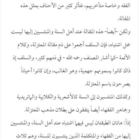
الفقه وخاصة متأخريهم، فتأثر كثير من الأحناف بمثل هذه
المقالة.
ولكن -أيضاً- هذه المقالة عند أهل السنة والمنتسبين إليها ليست
محل اشتباه، فإن السلف أجمعوا على ذم مقالة المعتزلة، وكلام
الأئمة -كما أشار المصنف رحمه الله - في ذمهم كثير، والسلف إذ
ذاك كانوا يسمونهم جهمية، وهو الغالب، وإن كانوا أحياناً
يصرحون باسم المعتزلة.
وكذلك المنتسبون إلى السنة كالأشعرية والكلابية والماتريدية
وجماهير الفقهاء أيضاً يتفقون على بطلان مذهب المعتزلة.
إذاً: هاتان الطبقتان ليس فيهما اشتباه عند أهل السنة، والمنتسبين
إليها من الفقهاء والمتكلمة الذين ينتسبون للسنة، وهم ثلاث