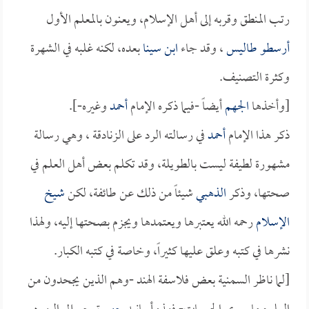
رتب المنطق وقربه إلى أهل الإسلام، ويعنون بالمعلم الأول
أرسطو طاليس
، وقد جاء
ابن سينا
بعده، لكنه غلبه في الشهرة
وكثرة التصنيف.
[وأخذها
الجهم
أيضاً -فيما ذكره الإمام
أحمد
وغيره-].
ذكر هذا الإمام
أحمد
في رسالته الرد على الزنادقة ، وهي رسالة
مشهورة لطيفة ليست بالطويلة، وقد تكلم بعض أهل العلم في
صحتها، وذكر
الذهبي
شيئاً من ذلك عن طائفة، لكن
شيخ
الإسلام
رحمه الله يعتبرها ويعتمدها ويجزم بصحتها إليه، ولهذا
نشرها في كتبه وعلق عليها كثيراً، وخاصة في كتبه الكبار.
[لما ناظر السمنية بعض فلاسفة الهند -وهم الذين يجحدون من