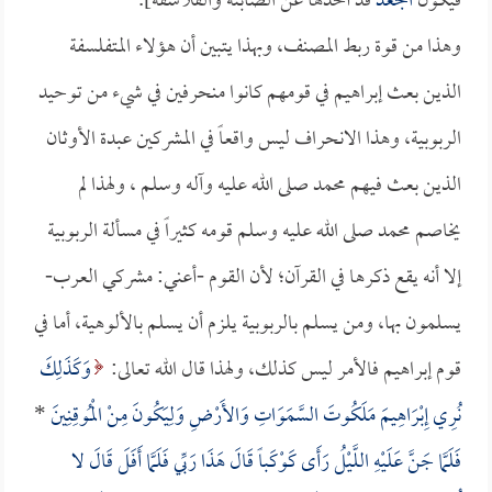
فيكون
الجعد
قد أخذها عن الصابئة والفلاسفة].
وهذا من قوة ربط المصنف، وبهذا يتبين أن هؤلاء المتفلسفة
الذين بعث إبراهيم في قومهم كانوا منحرفين في شيء من توحيد
الربوبية، وهذا الانحراف ليس واقعاً في المشركين عبدة الأوثان
الذين بعث فيهم محمد صلى الله عليه وآله وسلم ، ولهذا لم
يخاصم محمد صلى الله عليه وسلم قومه كثيراً في مسألة الربوبية
إلا أنه يقع ذكرها في القرآن؛ لأن القوم -أعني: مشركي العرب-
يسلمون بها، ومن يسلم بالربوبية يلزم أن يسلم بالألوهية، أما في
قوم إبراهيم فالأمر ليس كذلك، ولهذا قال الله تعالى:
وَكَذَلِكَ
نُرِي إِبْرَاهِيمَ مَلَكُوتَ السَّمَوَاتِ وَالأَرْضِ وَلِيَكُونَ مِنْ الْمُوقِنِينَ
*
فَلَمَّا جَنَّ عَلَيْهِ اللَّيْلُ رَأَى كَوْكَباً قَالَ هَذَا رَبِّي فَلَمَّا أَفَلَ قَالَ لا