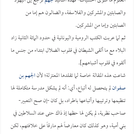
العلوم ما سوى الحسيات- فهذه أسانيد
جهم
ترجع إلى اليهود
والصابئين والمشركين والفلاسفة، والضالون هم إما من
الصابئين وإما من المشركين.
ثم لما عربت الكتب الرومية واليونانية في حدود المائة الثانية زاد
البلاء مع ما ألقى الشيطان في قلوب الضلال ابتداء من جنس ما
ألقوه في قلوب أشباههم].
شاعت هذه المقالة خاصة لما تقلدها المعتزلة؛ لأن
الجهم بن
صفوان
لم يتحصل له أتباع، أي: أنه لم يشكل مدرسة متكاملة لها
تنظيمها وترتيبها وأتباعها باطراد، بل كان -إن صح التعبير-
صاحب نظرية، لم يكن لها حظها إذ ذاك حتى عند السلاطين في
بني أمية، وهو كذلك كان معارضاً لهم مارقاً على خلافتهم، لكن