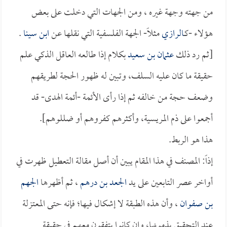
من جهته وجهة غيره ، ومن الجهات التي دخلت على بعض
هؤلاء -كـ
الرازي
مثلاً- الجهة الفلسفية التي نقلها عن
ابن سينا
.
[ثم رد ذلك
عثمان بن سعيد
بكلام إذا طالعه العاقل الذكي علم
حقيقة ما كان عليه السلف، وتبين له ظهور الحجة لطريقهم
وضعف حجة من خالفه ثم إذا رأى الأئمة -أئمة الهدى- قد
أجمعوا على ذم المريسية، وأكثرهم كفروهم أو ضللوهم].
هذا هو الربط.
إذاً: المصنف في هذا المقام يبين أن أصل مقالة التعطيل ظهرت في
أواخر عصر التابعين على يد
الجعد بن درهم
، ثم أظهرها
الجهم
بن صفوان
، وأن هذه الطبقة لا إشكال فيها؛ فإنه حتى المعتزلة
عند التحقيق يذمونها، وإن كانوا يتفقون معهم في حقيقة