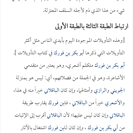
شيء من هذا الذي ذم لأجله السلف المعتزلة.
ارتباط الطبقة الثالثة بالطبقة الأولى
[وهذه التأويلات الموجودة اليوم بأيدي الناس مثل أكثر
التأويلات التي ذكرها
أبو بكر بن فورك
في كتاب التأويلات ].
أبو بكر بن فورك
متكلم أشعري، وهو يعتبر من متقدمي
الأشاعرة، وهو في الجملة من فضلائهم، أي: ليس هو بمنزلة
الجويني
و
الرازي
وأمثالهما، وإن كان
الباقلاني
خيراً منه في هذا،
و
الأشعري
خيراً من
الباقلاني
، فـ
ابن فورك
يقارب طريقة
الباقلاني
وإن كان ليس عليها؛ لأن
الباقلاني
أقرب إلى الإثبات
من
أبي بكر بن فورك
، وإن كان لـ
ابن فورك
اشتغال بالآثار