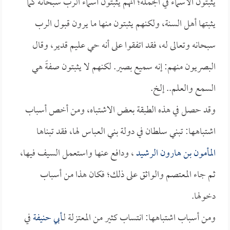
يثبتون الأسماء في الجملة؛ أنهم يثبتون أسماء الرب سبحانه كما
يثبتها أهل السنة، ولكنهم يثبتون منها ما يرون قبول الرب
سبحانه وتعالى له، فقد اتفقوا على أنه حي عليم قدير، وقال
البصريون منهم: إنه سميع بصير. لكنهم لا يثبتون صفةً هي
السمع والعلم.. إلخ.
وقد حصل في هذه الطبقة بعض الاشتباه، ومن أخص أسباب
اشتباهها: تبني سلطان في دولة بني العباس لها، فقد تبناها
المأمون بن هارون الرشيد
، ودافع عنها واستعمل السيف فيها،
ثم جاء المعتصم والواثق على ذلك؛ فكان هذا من أسباب
دخولها.
ومن أسباب اشتباهها: انتساب كثير من المعتزلة لـ
أبي حنيفة
في