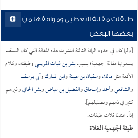
طبقات مقالة التعطيل ومواقفها من
بعضها البعض
[ولما كان في حدود المائة الثالثة انتشرت هذه المقالة التي كان السلف
يسمونها مقالة الجهمية؛ بسبب
بشر بن غياث المريسي
وطبقته، وكلام
الأئمة مثل
مالك
و
سفيان بن عيينة
و
ابن المبارك
و
أبي يوسف
و
الشافعي
و
أحمد
و
إسحاق
و
الفضيل بن عياض
و
بشر الحافي
وغيرهم
كثير في ذمهم وتضليلهم].
إذاً: عندنا ثلاث طبقات:
طبقة الجهمية الغلاة