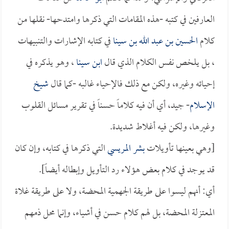
العارفين في كتبه -هذه المقامات التي ذكرها وامتدحها- نقلها من
كلام
الحسين بن عبد الله بن سينا
في كتابه الإشارات والتنبيهات
، بل يلخص نفس الكلام الذي قال
ابن سينا
، وهو يذكره في
إحيائه وغيره، ولكن مع ذلك فالإحياء غالبه -كما قال
شيخ
الإسلام
- جيد، أي أن فيه كلاماً حسناً في تقرير مسائل القلوب
وغيرها، ولكن فيه أغلاط شديدة.
[وهي بعينها تأويلات
بشر المريسي
التي ذكرها في كتابه، وإن كان
قد يوجد في كلام بعض هؤلاء رد التأويل وإبطاله أيضاً].
أي: أنهم ليسوا على طريقة الجهمية المحضة، ولا على طريقة غلاة
المعتزلة المحضة، بل لهم كلام حسن في أشياء، وإنما محل ذمهم