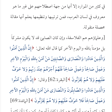
في كثير من الموارد إلا أنها من جهة اصطلاحهم على غير ما هو
معروف في لسان العرب، فمن ترتيبها وتنظيمها يعلم أنها مقالة
محصلة منقولة.
[وعلماؤهم هم الفلاسفة، وإن كان الصابئ قد لا يكون مشركاً
بل مؤمناً بالله واليوم الآخر كما قال الله تعالى:
إِنَّ الَّذِينَ آمَنُوا
وَالَّذِينَ هَادُوا وَالنَّصَارَى وَالصَّابِئِينَ مَنْ آمَنَ بِاللَّهِ وَالْيَوْمِ الآخِرِ
وَعَمِلَ صَالِحاً وَعَمِلَ صَالِحاً فَلَهُمْ أَجْرُهُمْ عِنْدَ رَبِّهِمْ وَلا خَوْفٌ
عَلَيْهِمْ وَلا هُمْ يَحْزَنُونَ
[البقرة:62] وقال:
إِنَّ الَّذِينَ آمَنُوا
وَالَّذِينَ هَادُوا وَالصَّابِئُونَ وَالنَّصَارَى مَنْ آمَنَ بِاللَّهِ وَالْيَوْمِ الآخِرِ
وَعَمِلَ صَالِحاً فَلا خَوْفٌ عَلَيْهِمْ وَلا هُمْ يَحْزَنُونَ
[المائدة:69]
لكن كثيراً منهم أو أكثرهم كانوا كفاراً أو مشركين، كما أن كثيراً