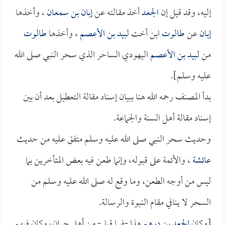
إليه، وقد قيل إن
الجعد
أخذ مقالته عن
إبان بن سمعان
، وأخذها
إبان
عن
طالوت
ابن أخت
لبيد بن الأعصم
، وأخذها
طالوت
من
لبيد بن الأعصم
اليهودي الساحر الذي سحر النبي صلى الله
عليه وسلم].
بدأ المصنف رحمه الله هنا ببيان إسناد مقالة التعطيل بعد أن بين
إسناد مقالة أهل السنة والجماعة.
وحديث سحر النبي صلى الله عليه وسلم متفق عليه من حديث
عائشة
، والأئمة على قبوله، وإنما طعن فيه بعض المتأخرين بما
ليس من أوجه الطعن، وما وقع له صلى الله عليه وسلم من
السحر لا ينافي مقام النبوة والرسالة.
[وكان
الجعد بن درهم
هذا -فيما قيل- من أهل حران، وكان فيهم