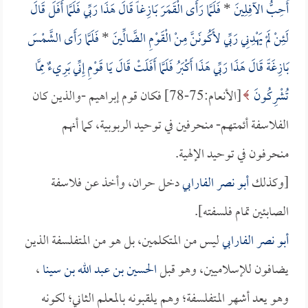
أُحِبُّ الآفِلِينَ
*
فَلَمَّا رَأَى الْقَمَرَ بَازِغاً قَالَ هَذَا رَبِّي فَلَمَّا أَفَلَ قَالَ
لَئِنْ لَمْ يَهْدِنِي رَبِّي لأَكُونَنَّ مِنْ الْقَوْمِ الضَّالِّينَ
*
فَلَمَّا رَأَى الشَّمْسَ
بَازِغَةً قَالَ هَذَا رَبِّي هَذَا أَكْبَرُ فَلَمَّا أَفَلَتْ قَالَ يَا قَوْمِ إِنِّي بَرِيءٌ مِمَّا
تُشْرِكُونَ
[الأنعام:75-78] فكان قوم إبراهيم -والذين كان
الفلاسفة أئمتهم- منحرفين في توحيد الربوبية، كما أنهم
منحرفون في توحيد الإلهية.
[وكذلك
أبو نصر الفارابي
دخل حران، وأخذ عن فلاسفة
الصابئين تمام فلسفته].
أبو نصر الفارابي
ليس من المتكلمين، بل هو من المتفلسفة الذين
يضافون للإسلاميين، وهو قبل
الحسين بن عبد الله بن سينا
،
وهو يعد أشهر المتفلسفة؛ وهم يلقبونه بالمعلم الثاني؛ لكونه