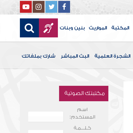
المكتبة
المواريث
بنين وبنات
الشجرة العلمية
البث المباشر
شارك بملفاتك
مكتبتك الصوتية
اسم
المستخدم:
كـلـــمـة