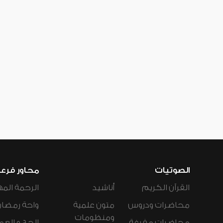
الصوتيات
محاور فرع
القرآن الكريم
أناشيد
الرحمة المه
محاضرات ودروس
متون علمية
واحة رمضان
ومنظومات
محاضرات مفرغة
الحج و العم