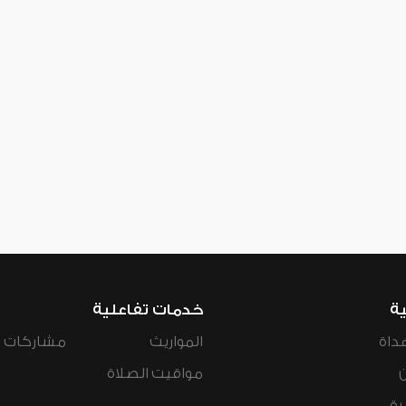
ية
خدمات تفاعلية
داة
المواريث
مشاركات ال
مواقيت الصلاة
رة