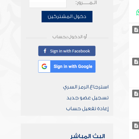
الـمـــــرور:
دخول المشتركين
أو الدخول بحساب
استرجاع الرمز السري
تسجيل عضو جديد
إعادة تفعيل حساب
البث المباشر