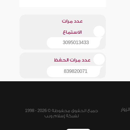
عدد مرات
الاستماع
3095013433
عدد مرات الحفظ
839820071
زوار
جميع الحقوق محفوظة © 2026 - 1998
لشبكة إسلام ويب